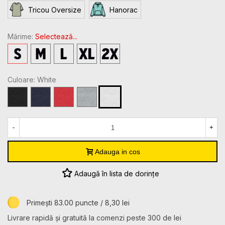
Tricou Oversize
Hanorac
Mărime:
Selectează...
S
M
L
XL
2XL
Culoare: White
Black
Navy
Red
Sport
White
Grey
Heather
-
+
Adauga in cos
Adaugă în lista de dorințe
Primești 83.00 puncte / 8,30 lei
Livrare rapidă și gratuită la comenzi peste 300 de lei