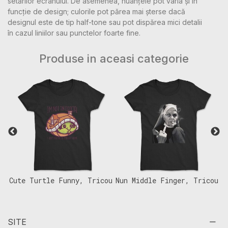
setărilor ecranului. De asemenea, nuanțele pot varia și în
funcție de design; culorile pot părea mai șterse dacă
designul este de tip half-tone sau pot dispărea mici detalii
în cazul liniilor sau punctelor foarte fine.
Produse in aceasi categorie
Cute Turtle Funny, Tricou
Nun Middle Finger, Tricou
A
Femei
Femei
F
SITE