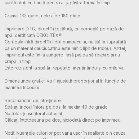
sunt întăriți cu bantă pentru a-și păstra forma în timp.
Gramaj 183 g/mp, cele albe 180 g/mp.
Imprimare DTG, direct în țesătură, cu cerneală pe bază de
apă, certificată OEKO-TEX®.
Cerneala intră direct în fibra bumbacului, nu stă la suprafață
ca un material cauciucat(nu este nimic lipit de tricou). Astfel,
imprimeul este fin la atingere, lasă pielea să respire și nu
crapă în timp.
Este rezistent la spălări repetate, menținându-și culorile vii.
Dimensiunea graficii va fi ajustată proporțional în funcție de
mărimea tricoului.
Recomandări de întreținere:
Spălați tricoul întors pe dos, la maxim 40 de grade.
Nu folosiți uscătorul automat.
Călcați întotdeauna pe dos, niciodată direct pe imprimeu.
Notă: Nuanțele culorilor pot varia ușor în realitate din cauza