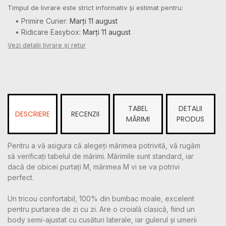
Timpul de livrare este strict informativ și estimat pentru:
• Primire Curier:
Marți 11 august
• Ridicare Easybox:
Marți 11 august
Vezi detalii livrare și retur
TABEL
DETALII
DESCRIERE
RECENZII
MĂRIMI
PRODUS
Pentru a vă asigura că alegeți mărimea potrivită, vă rugăm
să verificați tabelul de mărimi. Mărimile sunt standard, iar
dacă de obicei purtați M, mărimea M vi se va potrivi
perfect.
Un tricou confortabil, 100% din bumbac moale, excelent
pentru purtarea de zi cu zi. Are o croială clasică, fiind un
body semi-ajustat cu cusături laterale, iar gulerul și umerii