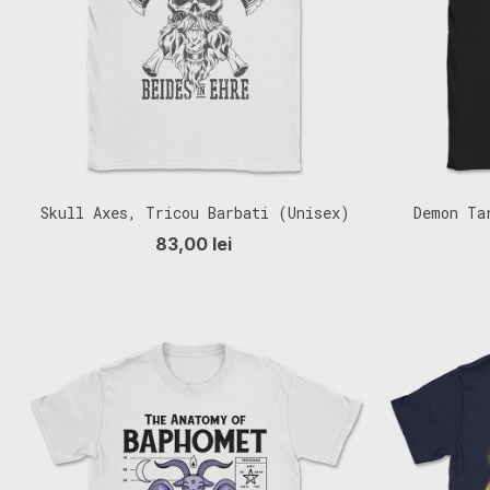
Skull Axes, Tricou Barbati (Unisex)
Demon Ta
83,00 lei