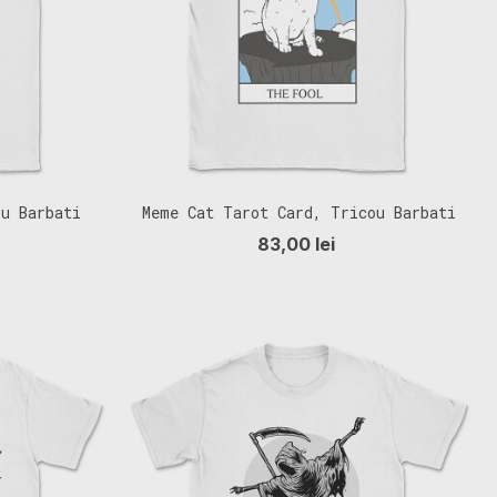
ou Barbati
Meme Cat Tarot Card, Tricou Barbati
(Unisex)
83,00 lei