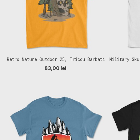
Retro Nature Outdoor 25, Tricou Barbati
Military Sku
(Unisex)
83,00 lei