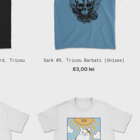
rd, Tricou
Dark 09, Tricou Barbati (Unisex)
)
83,00 lei