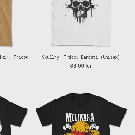
ixir, Tricou
Skullny, Tricou Barbati (Unisex)
)
83,00 lei