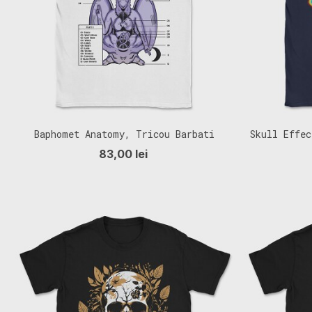
Baphomet Anatomy, Tricou Barbati
Skull Effec
(Unisex)
83,00 lei