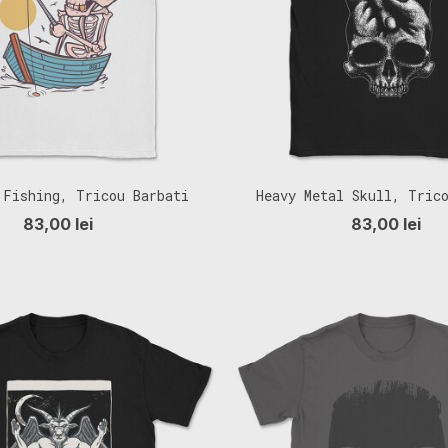
 Fishing, Tricou Barbati
Heavy Metal Skull, Tric
(Unisex)
(Unisex)
83,00 lei
83,00 lei