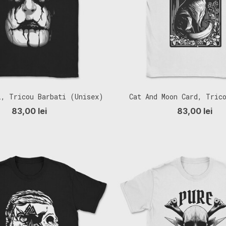
l, Tricou Barbati (Unisex)
Cat And Moon Card, Tric
(Unisex)
83,00 lei
83,00 lei