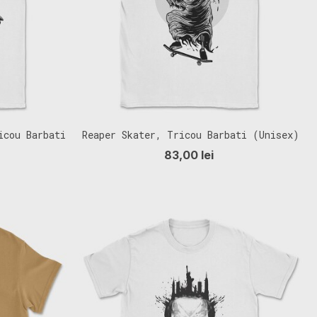
icou Barbati
Reaper Skater, Tricou Barbati (Unisex)
83,00 lei