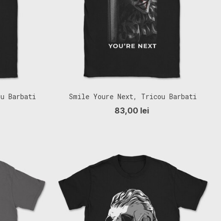
ou Barbati
Smile Youre Next, Tricou Barbati
(Unisex)
83,00 lei