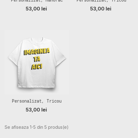
Oversize Barbati
Copii
53,00 lei
53,00 lei
(Unisex)
Personalizat, Tricou
Oversize Barbati
53,00 lei
(Unisex)
Se afiseaza 1-5 din 5 produs(e)