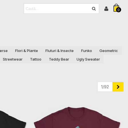
0
verse
Flori & Plante
Fluturi & Insecte
Funko
Geometric
Streetwear
Tattoo
Teddy Bear
Ugly Sweater
Urma
1/92