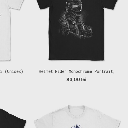
ti (Unisex)
Helmet Rider Monochrome Portrait,
Tricou Barbati (Unisex)
83,00 lei