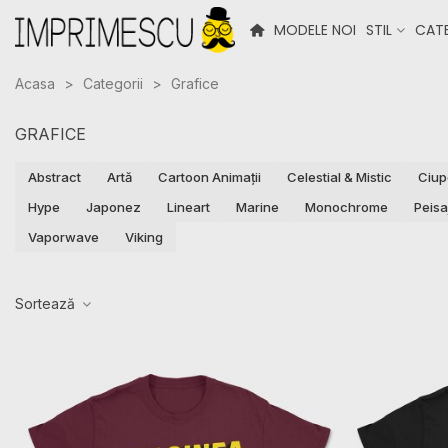
MODELE NOI
STIL
CATE
Acasa
>
Categorii
>
Grafice
GRAFICE
Abstract
Artă
Cartoon Animații
Celestial & Mistic
Ciup
Hype
Japonez
Lineart
Marine
Monochrome
Peisa
Vaporwave
Viking
Sortează