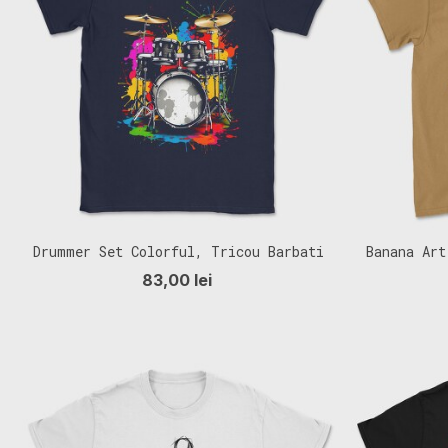
Drummer Set Colorful, Tricou Barbati
Banana Art
(Unisex)
83,00 lei