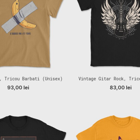
, Tricou Barbati (Unisex)
Vintage Gitar Rock, Tric
(Unisex)
93,00 lei
83,00 lei