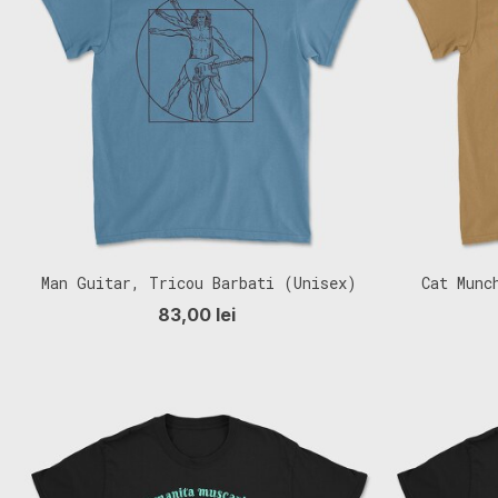
Man Guitar, Tricou Barbati (Unisex)
Cat Munc
83,00 lei