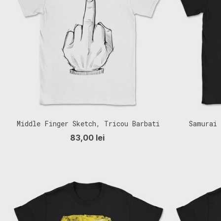
Middle Finger Sketch, Tricou Barbati
Samurai 
(Unisex)
83,00 lei