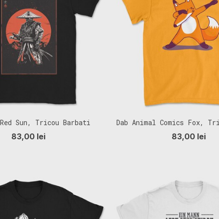
Red Sun, Tricou Barbati
Dab Animal Comics Fox, Tr
(Unisex)
(Unisex)
83,00 lei
83,00 lei