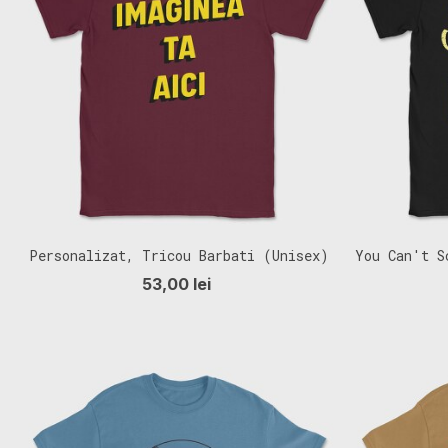
Personalizat, Tricou Barbati (Unisex)
You Can't S
Tric
53,00 lei