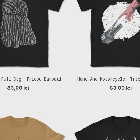
 Puli Dog, Tricou Barbati
Hand And Motorcycle, Tri
(Unisex)
(Unisex)
83,00 lei
83,00 lei