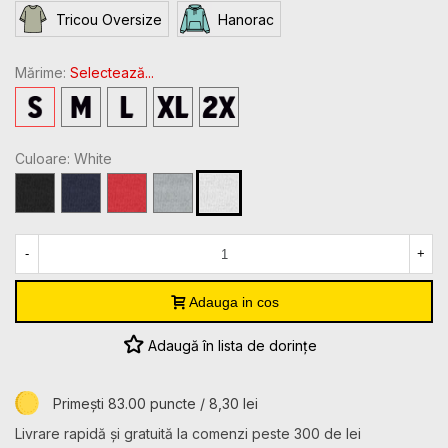
Tricou Oversize
Hanorac
Mărime:
Selectează...
S
M
L
XL
2XL
Culoare: White
Black
Navy
Red
Sport
White
Grey
Heather
-
+
Adauga in cos
Adaugă în lista de dorințe
Primești 83.00 puncte / 8,30 lei
Livrare rapidă și gratuită la comenzi peste 300 de lei