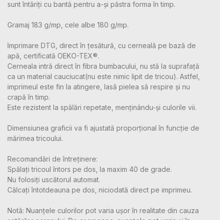
sunt întăriți cu bantă pentru a-și păstra forma în timp.
Gramaj 183 g/mp, cele albe 180 g/mp.
Imprimare DTG, direct în țesătură, cu cerneală pe bază de
apă, certificată OEKO-TEX®.
Cerneala intră direct în fibra bumbacului, nu stă la suprafață
ca un material cauciucat(nu este nimic lipit de tricou). Astfel,
imprimeul este fin la atingere, lasă pielea să respire și nu
crapă în timp.
Este rezistent la spălări repetate, menținându-și culorile vii.
Dimensiunea graficii va fi ajustată proporțional în funcție de
mărimea tricoului.
Recomandări de întreținere:
Spălați tricoul întors pe dos, la maxim 40 de grade.
Nu folosiți uscătorul automat.
Călcați întotdeauna pe dos, niciodată direct pe imprimeu.
Notă: Nuanțele culorilor pot varia ușor în realitate din cauza