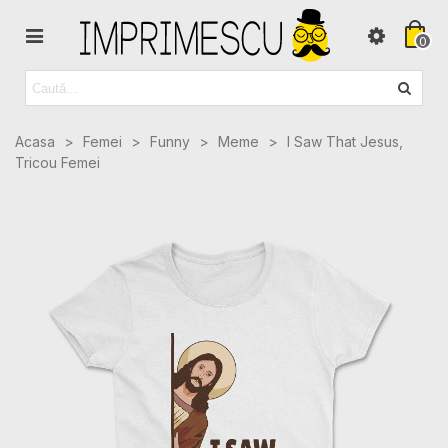
0
Acasa
>
Femei
>
Funny
>
Meme
>
I Saw That Jesus,
Tricou Femei