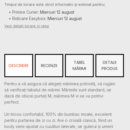
Timpul de livrare este strict informativ și estimat pentru:
• Primire Curier:
Miercuri 12 august
• Ridicare Easybox:
Miercuri 12 august
Vezi detalii livrare și retur
TABEL
DETALII
DESCRIERE
RECENZII
MĂRIMI
PRODUS
Pentru a vă asigura că alegeți mărimea potrivită, vă rugăm
să verificați tabelul de mărimi. Mărimile sunt standard, iar
dacă de obicei purtați M, mărimea M vi se va potrivi
perfect.
Un tricou confortabil, 100% din bumbac moale, excelent
pentru purtarea de zi cu zi. Are o croială clasică, fiind un
body semi-ajustat cu cusături laterale, iar gulerul și umerii