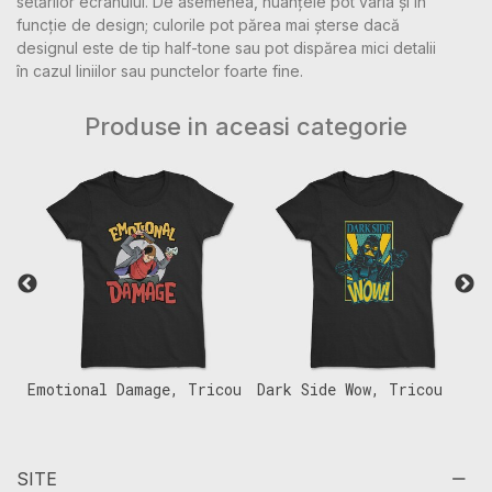
setărilor ecranului. De asemenea, nuanțele pot varia și în
funcție de design; culorile pot părea mai șterse dacă
designul este de tip half-tone sau pot dispărea mici detalii
în cazul liniilor sau punctelor foarte fine.
Produse in aceasi categorie
Emotional Damage, Tricou
Dark Side Wow, Tricou
M
Femei
Femei
F
SITE