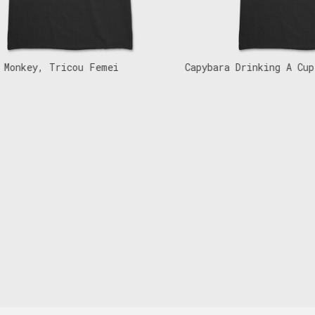
key, Tricou Femei
Capybara Drinking A Cup Of 
Tote, Tricou Femei