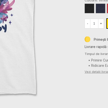
Culoare: White
Black
Navy
-
+
Primești 
Livrare rapidă 
Timpul de livrar
• Primire Cu
• Ridicare 
Vezi detalii livra