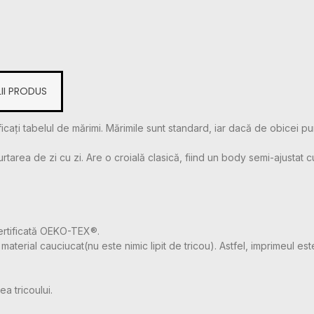
II PRODUS
icați tabelul de mărimi. Mărimile sunt standard, iar dacă de obicei pu
ea de zi cu zi. Are o croială clasică, fiind un body semi-ajustat cu cu
ertificată OEKO-TEX®.
aterial cauciucat(nu este nimic lipit de tricou). Astfel, imprimeul este
a tricoului.