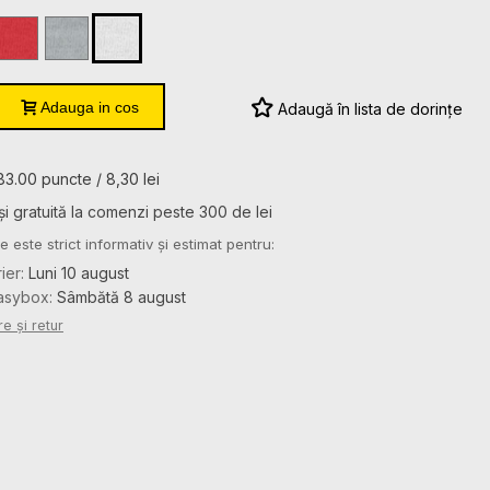
Red
Sport
White
Grey
Heather
Adauga in cos
Adaugă în lista de dorințe
83.00 puncte / 8,30 lei
și gratuită la comenzi peste 300 de lei
e este strict informativ și estimat pentru:
rier:
Luni 10 august
Easybox:
Sâmbătă 8 august
re și retur