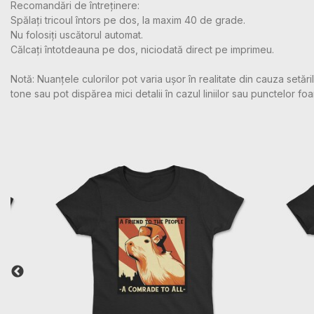
Recomandări de întreținere:
Spălați tricoul întors pe dos, la maxim 40 de grade.
Nu folosiți uscătorul automat.
Călcați întotdeauna pe dos, niciodată direct pe imprimeu.
Notă: Nuanțele culorilor pot varia ușor în realitate din cauza setă
tone sau pot dispărea mici detalii în cazul liniilor sau punctelor foa