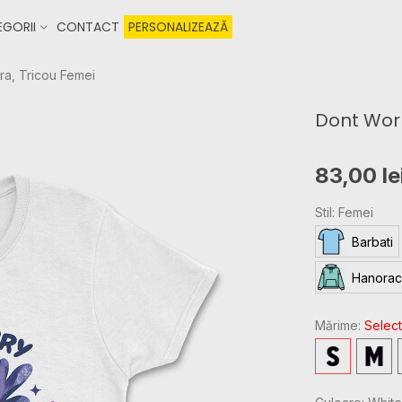
GORII
CONTACT
PERSONALIZEAZĂ
a, Tricou Femei
Dont Wor
83,00 le
Stil: Femei
Barbati
Hanorac
Mărime:
Select
S
M