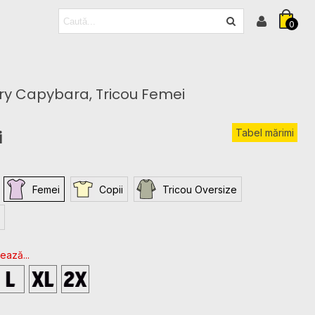
0
ry Capybara, Tricou Femei
Tabel mărimi
i
Femei
Copii
Tricou Oversize
ează...
L
XL
2XL