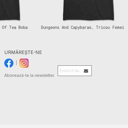
Tea Boba
Dungeons And Capybaras, Tricou Femei
C
URMĂREȘTE-NE
|
Abonează-te la newsletter.