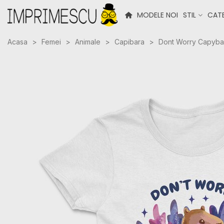
MODELE NOI
STIL
CATE
Acasa
>
Femei
>
Animale
>
Capibara
>
Dont Worry Capybar