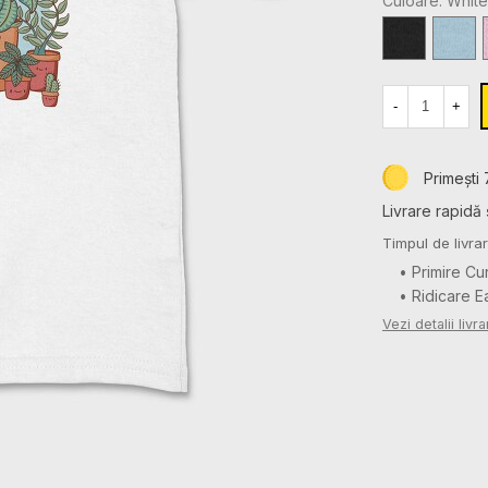
Culoare: White
AN
ANI
Black
Light
Blue
-
+
Primești 
Livrare rapidă 
Timpul de livrar
• Primire Cu
• Ridicare 
Vezi detalii livra