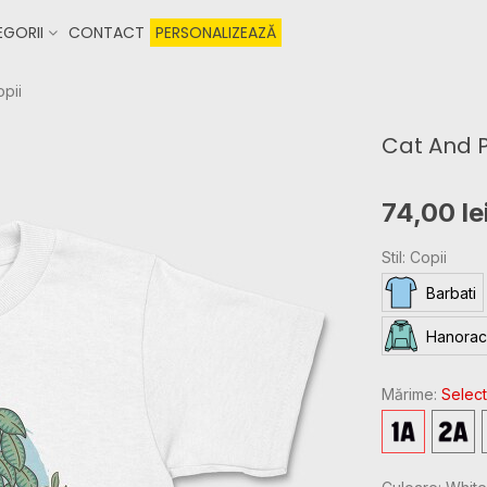
GORII
CONTACT
PERSONALIZEAZĂ
opii
Cat And P
74,00 le
Stil: Copii
Barbati
Hanorac
Mărime:
Select
2T
3T
-
-
1
2