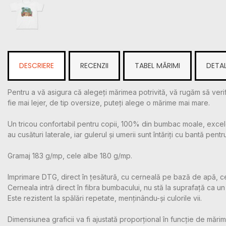
DESCRIERE
RECENZII
TABEL MĂRIMI
DETAL
Pentru a vă asigura că alegeți mărimea potrivită, vă rugăm să verif
fie mai lejer, de tip oversize, puteți alege o mărime mai mare.
Un tricou confortabil pentru copii, 100% din bumbac moale, excelen
au cusături laterale, iar gulerul și umerii sunt întăriți cu bantă pentr
Gramaj 183 g/mp, cele albe 180 g/mp.
Imprimare DTG, direct în țesătură, cu cerneală pe bază de apă, c
Cerneala intră direct în fibra bumbacului, nu stă la suprafață ca un m
Este rezistent la spălări repetate, menținându-și culorile vii.
Dimensiunea graficii va fi ajustată proporțional în funcție de mărime