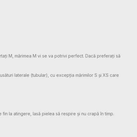
rtați M, mărimea M vi se va potrivi perfect. Dacă preferați să
sături laterale (tubular), cu excepția mărimilor S și XS care
 fin la atingere, lasă pielea să respire și nu crapă în timp.