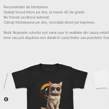
Recomandări de întreținere:
Spălați tricoul întors pe dos, la maxim 40 de grade.
Nu folosiți uscătorul automat.
Călcați întotdeauna pe dos, niciodată direct pe imprimeu.
Notă: Nuanțele culorilor pot varia ușor în realitate din cauza setă
tone sau pot dispărea mici detalii în cazul liniilor sau punctelor foa