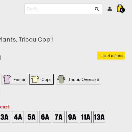
0
lants, Tricou Copii
Tabel mărimi
i
Femei
Copii
Tricou Oversize
ează...
4T
5T
6T
XS
S
M
L
XL
-
-
-
-
-
-
-
-
3
4
5
5-
7-
9-
11-
13-