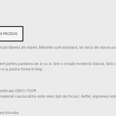
II PRODUS
icați tabelul de mărimi. Mărimile sunt standard, iar dacă de obicei pu
t pentru purtarea de zi cu zi. Are o croială modernă clasică, fără cu
u a-și păstra forma în timp.
ertificată OEKO-TEX®.
aterial cauciucat(nu este nimic lipit de tricou). Astfel, imprimeul este
a tricoului.