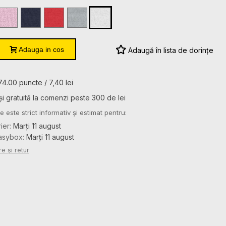
ANI
ANI
ANI
6
8
10
12
14
ANI
ANI
ANI
ANI
ANI
Light
Navy
Red
Sport
White
Pink
Grey
Heather
Adauga in cos
Adaugă în lista de dorințe
74.00 puncte / 7,40 lei
și gratuită la comenzi peste 300 de lei
e este strict informativ și estimat pentru:
rier:
Marți 11 august
Easybox:
Marți 11 august
re și retur