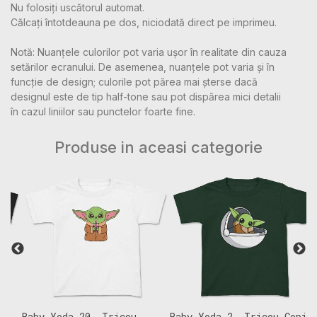
Nu folosiți uscătorul automat.
Călcați întotdeauna pe dos, niciodată direct pe imprimeu.
Notă: Nuanțele culorilor pot varia ușor în realitate din cauza
setărilor ecranului. De asemenea, nuanțele pot varia și în
funcție de design; culorile pot părea mai șterse dacă
designul este de tip half-tone sau pot dispărea mici detalii
în cazul liniilor sau punctelor foarte fine.
Produse in aceasi categorie
Baby Yoda 20, Tricou
Baby Yoda 2, Tricou Copii
B