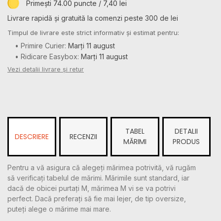
Primești 74.00 puncte / 7,40 lei
Livrare rapidă și gratuită la comenzi peste 300 de lei
Timpul de livrare este strict informativ și estimat pentru:
• Primire Curier:
Marți 11 august
• Ridicare Easybox:
Marți 11 august
Vezi detalii livrare și retur
TABEL
DETALII
DESCRIERE
RECENZII
MĂRIMI
PRODUS
Pentru a vă asigura că alegeți mărimea potrivită, vă rugăm
să verificați tabelul de mărimi. Mărimile sunt standard, iar
dacă de obicei purtați M, mărimea M vi se va potrivi
perfect. Dacă preferați să fie mai lejer, de tip oversize,
puteți alege o mărime mai mare.