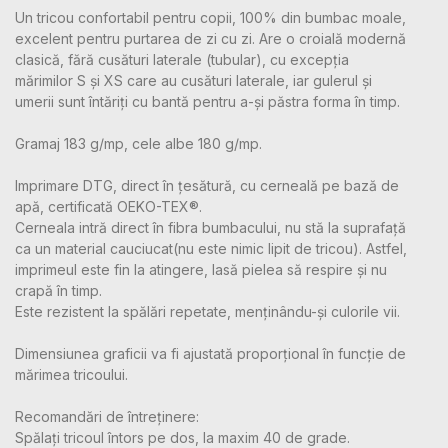
Un tricou confortabil pentru copii, 100% din bumbac moale,
excelent pentru purtarea de zi cu zi. Are o croială modernă
clasică, fără cusături laterale (tubular), cu excepția
mărimilor S și XS care au cusături laterale, iar gulerul și
umerii sunt întăriți cu bantă pentru a-și păstra forma în timp.
Gramaj 183 g/mp, cele albe 180 g/mp.
Imprimare DTG, direct în țesătură, cu cerneală pe bază de
apă, certificată OEKO-TEX®.
Cerneala intră direct în fibra bumbacului, nu stă la suprafață
ca un material cauciucat(nu este nimic lipit de tricou). Astfel,
imprimeul este fin la atingere, lasă pielea să respire și nu
crapă în timp.
Este rezistent la spălări repetate, menținându-și culorile vii.
Dimensiunea graficii va fi ajustată proporțional în funcție de
mărimea tricoului.
Recomandări de întreținere:
Spălați tricoul întors pe dos, la maxim 40 de grade.