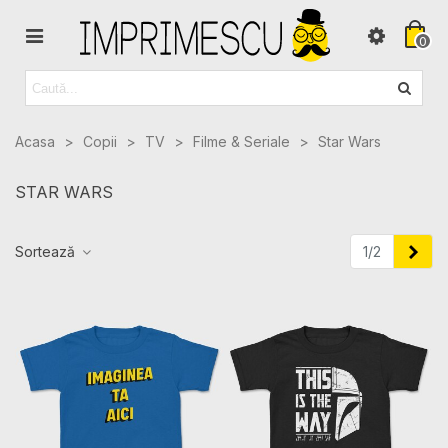
0
Acasa
>
Copii
>
TV
>
Filme & Seriale
>
Star Wars
STAR WARS
Urma
Sortează
1/2