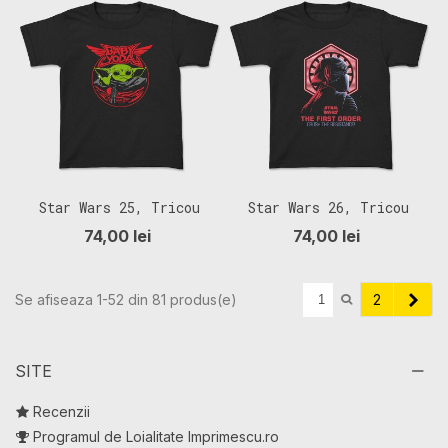
Star Wars 25, Tricou
Star Wars 26, Tricou
Copii
Copii
74,00 lei
74,00 lei
Urma
Se afiseaza 1-52 din 81 produs(e)
2
SITE
Recenzii
Programul de Loialitate Imprimescu.ro