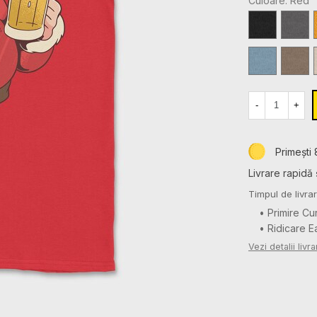
Culoare: Red
Black
Charco
Stone
Brown
Blue
Savana
-
+
Primești 
Livrare rapidă 
Timpul de livrar
• Primire Cu
• Ridicare 
Vezi detalii livra