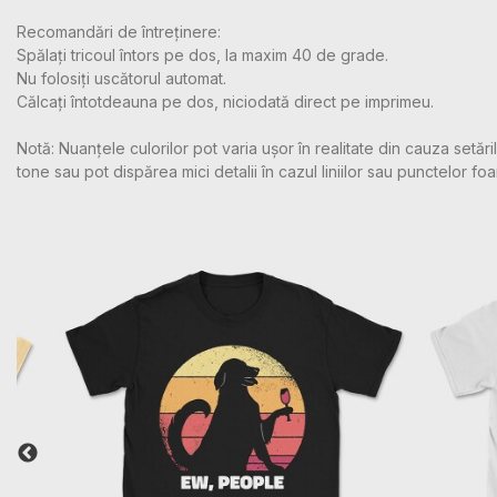
Recomandări de întreținere:
Spălați tricoul întors pe dos, la maxim 40 de grade.
Nu folosiți uscătorul automat.
Călcați întotdeauna pe dos, niciodată direct pe imprimeu.
Notă: Nuanțele culorilor pot varia ușor în realitate din cauza setă
tone sau pot dispărea mici detalii în cazul liniilor sau punctelor foa