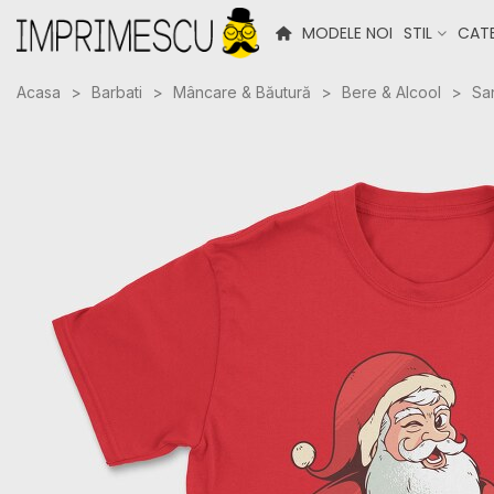
MODELE NOI
STIL
CATE
Acasa
>
Barbati
>
Mâncare & Băutură
>
Bere & Alcool
>
San