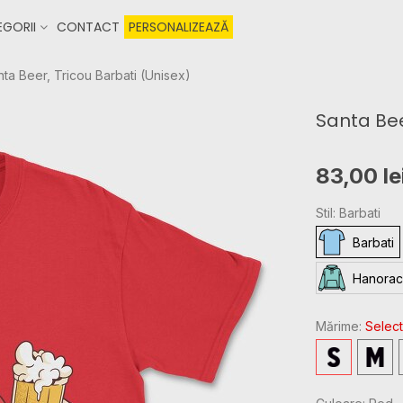
GORII
CONTACT
PERSONALIZEAZĂ
ta Beer, Tricou Barbati (Unisex)
Santa Bee
83,00 le
Stil: Barbati
Barbati
Hanorac
Mărime:
Select
S
M