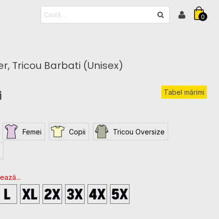
0
r, Tricou Barbati (Unisex)
Tabel mărimi
i
Femei
Copii
Tricou Oversize
ează...
L
XL
2XL
3XL
4XL
5XL