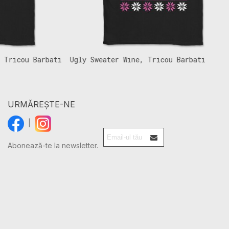
icou Barbati
Ugly Sweater Wine, Tricou Barbati
E
(Unisex)
URMĂREȘTE-NE
|
Abonează-te la newsletter.