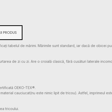
II PRODUS
icați tabelul de mărimi. Mărimile sunt standard, iar dacă de obicei pu
ea de zi cu zi. Are o croială clasică, fără cusături laterale incomode,
ertificată OEKO-TEX®.
aterial cauciucat(nu este nimic lipit de tricou). Astfel, imprimeul este
a tricoului.