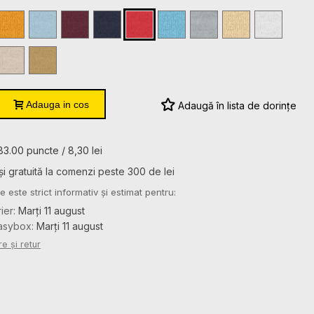
al
Gold
Light
Maroon
Navy
Red
Sky
Sport
Yellow
White
Blue
Grey
Haze
Heather
Sand
Mustard
Adauga in cos
Adaugă în lista de dorințe
83.00 puncte / 8,30 lei
și gratuită la comenzi peste 300 de lei
e este strict informativ și estimat pentru:
rier:
Marți 11 august
Easybox:
Marți 11 august
re și retur