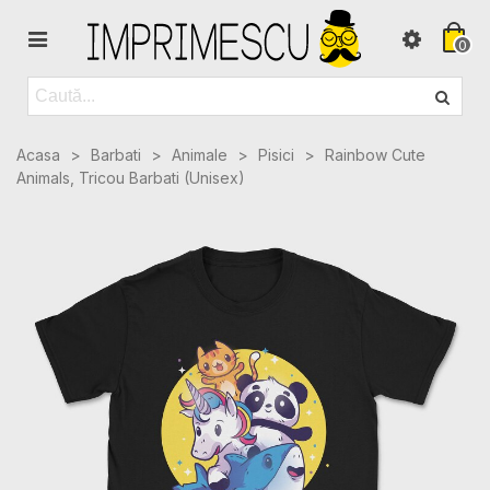
0
Acasa
>
Barbati
>
Animale
>
Pisici
>
Rainbow Cute
Animals, Tricou Barbati (Unisex)