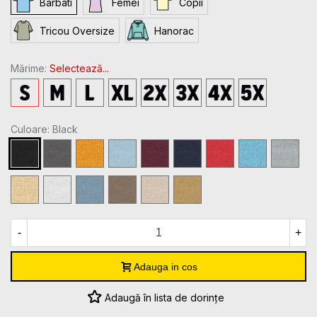
Barbati
Femei
Copii
Tricou Oversize
Hanorac
Mărime:
Selectează...
S
M
L
XL
2XL
3XL
4XL
5XL
Culoare: Black
Black
Charcoal
Gold
Light
Maroon
Navy
Red
Sky
Sport
Blue
Grey
Heather
Yellow
White
Stone
Brown
Sand
Mustard
Haze
Blue
Savana
-
+
Adauga in cos
Adaugă în lista de dorințe