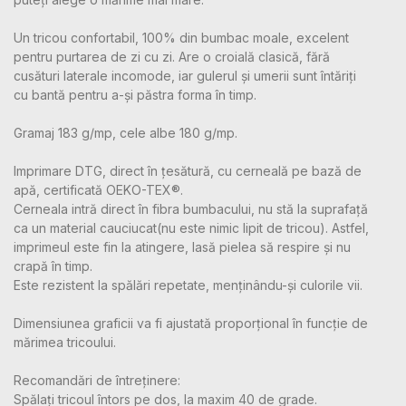
Un tricou confortabil, 100% din bumbac moale, excelent
pentru purtarea de zi cu zi. Are o croială clasică, fără
cusături laterale incomode, iar gulerul și umerii sunt întăriți
cu bantă pentru a-și păstra forma în timp.
Gramaj 183 g/mp, cele albe 180 g/mp.
Imprimare DTG, direct în țesătură, cu cerneală pe bază de
apă, certificată OEKO-TEX®.
Cerneala intră direct în fibra bumbacului, nu stă la suprafață
ca un material cauciucat(nu este nimic lipit de tricou). Astfel,
imprimeul este fin la atingere, lasă pielea să respire și nu
crapă în timp.
Este rezistent la spălări repetate, menținându-și culorile vii.
Dimensiunea graficii va fi ajustată proporțional în funcție de
mărimea tricoului.
Recomandări de întreținere:
Spălați tricoul întors pe dos, la maxim 40 de grade.