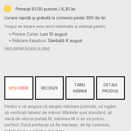
Primești 83.00 puncte / 8,30 lei
Livrare rapidă și gratuită la comenzi peste 300 de lei
Timpul de livrare este strict informativ și estimat pentru:
• Primire Curier:
Luni 10 august
• Ridicare Easybox:
Sâmbătă 8 august
Vezi detalii livrare și retur
TABEL
DETALII
DESCRIERE
RECENZII
MĂRIMI
PRODUS
Pentru a vă asigura că alegeți mărimea potrivită, vă rugăm
să verificați tabelul de mărimi. Mărimile sunt standard, iar
dacă de obicei purtați M, mărimea M vi se va potrivi
perfect. Dacă preferați să fie mai lejer, de tip oversize,
puteți alege o mărime mai mare.