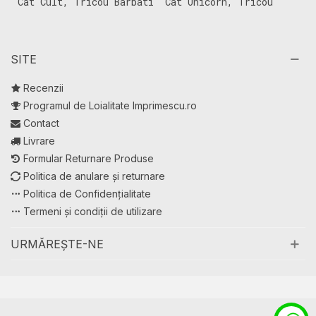
Cat Cult, Tricou Barbati
Cat Unicorn, Tricou
C
(Unisex)
Barbati (Unisex)
B
SITE
Recenzii
Programul de Loialitate Imprimescu.ro
Contact
Livrare
Formular Returnare Produse
Politica de anulare și returnare
Politica de Confidențialitate
Termeni și condiții de utilizare
URMĂREȘTE-NE