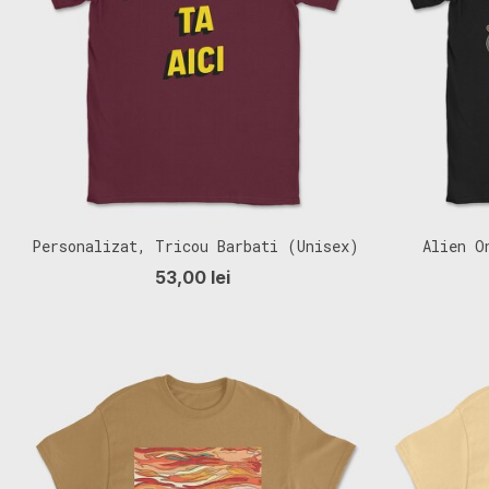
Personalizat, Tricou Barbati (Unisex)
Alien O
53,00 lei