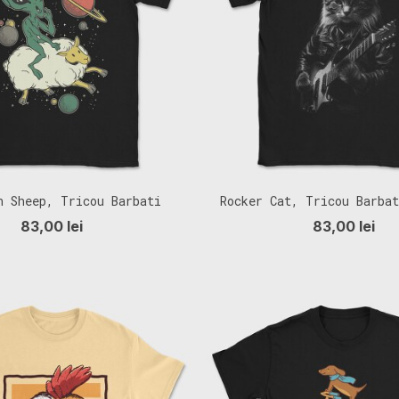
n Sheep, Tricou Barbati
Rocker Cat, Tricou Barba
(Unisex)
83,00 lei
83,00 lei