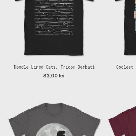
Doodle Lined Cats, Tricou Barbati
Coolest 
(Unisex)
83,00 lei