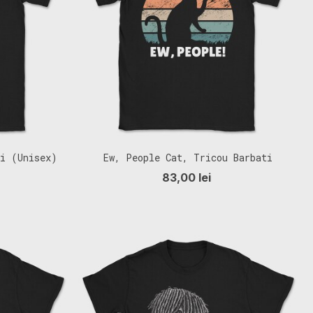
ti (Unisex)
Ew, People Cat, Tricou Barbati
(Unisex)
83,00 lei