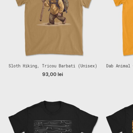
Sloth Hiking, Tricou Barbati (Unisex)
Dab Animal 
93,00 lei