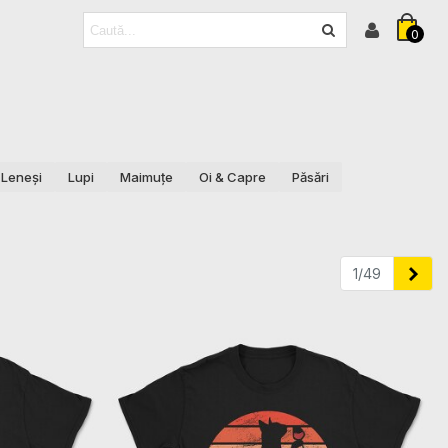
0
Leneși
Lupi
Maimuțe
Oi & Capre
Păsări
Urma
1/49