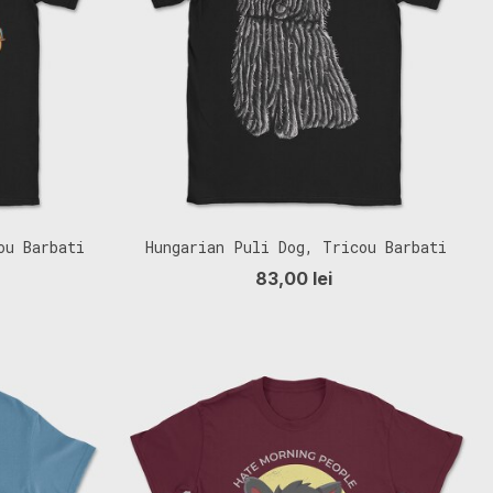
ou Barbati
Hungarian Puli Dog, Tricou Barbati
(Unisex)
83,00 lei