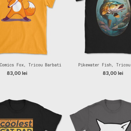
Comics Fox, Tricou Barbati
Pikewater Fish, Tricou
(Unisex)
(Unisex)
83,00 lei
83,00 lei