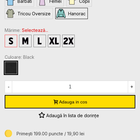
Barbati
Femei
Copii
Tricou Oversize
Hanorac
Mărime:
Selectează...
S
M
L
XL
2XL
Culoare: Black
Black
-
+
Adauga in cos
Adaugă în lista de dorințe
Primești 199.00 puncte / 19,90 lei