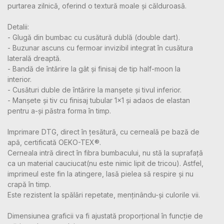
purtarea zilnică, oferind o textură moale și călduroasă.
Detalii:
- Glugă din bumbac cu cusătură dublă (double dart).
- Buzunar ascuns cu fermoar invizibil integrat în cusătura
laterală dreaptă.
- Bandă de întărire la gât și finisaj de tip half-moon la
interior.
- Cusături duble de întărire la manșete și tivul inferior.
- Manșete și tiv cu finisaj tubular 1x1 și adaos de elastan
pentru a-și păstra forma în timp.
Imprimare DTG, direct în țesătură, cu cerneală pe bază de
apă, certificată OEKO-TEX®.
Cerneala intră direct în fibra bumbacului, nu stă la suprafață
ca un material cauciucat(nu este nimic lipit de tricou). Astfel,
imprimeul este fin la atingere, lasă pielea să respire și nu
crapă în timp.
Este rezistent la spălări repetate, menținându-și culorile vii.
Dimensiunea graficii va fi ajustată proporțional în funcție de