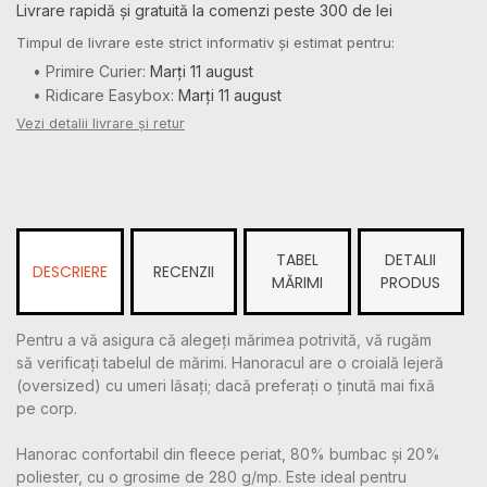
Livrare rapidă și gratuită la comenzi peste 300 de lei
Timpul de livrare este strict informativ și estimat pentru:
• Primire Curier:
Marți 11 august
• Ridicare Easybox:
Marți 11 august
Vezi detalii livrare și retur
TABEL
DETALII
DESCRIERE
RECENZII
MĂRIMI
PRODUS
Pentru a vă asigura că alegeți mărimea potrivită, vă rugăm
să verificați tabelul de mărimi. Hanoracul are o croială lejeră
(oversized) cu umeri lăsați; dacă preferați o ținută mai fixă
pe corp.
Hanorac confortabil din fleece periat, 80% bumbac și 20%
poliester, cu o grosime de 280 g/mp. Este ideal pentru