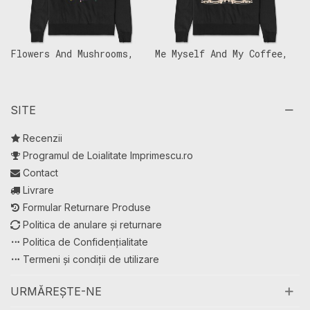
c
Flowers And Mushrooms,
Me Myself And My Coffee,
J
x)
Hanorac Oversize Barbati
Hanorac Oversize Barbati
B
(Unisex)
(Unisex)
SITE
Recenzii
Programul de Loialitate Imprimescu.ro
Contact
Livrare
Formular Returnare Produse
Politica de anulare și returnare
Politica de Confidențialitate
Termeni și condiții de utilizare
URMĂREȘTE-NE