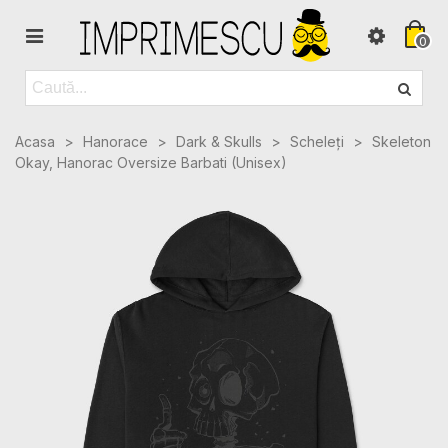
0
Acasa
>
Hanorace
>
Dark & Skulls
>
Scheleți
>
Skeleton
Okay, Hanorac Oversize Barbati (Unisex)