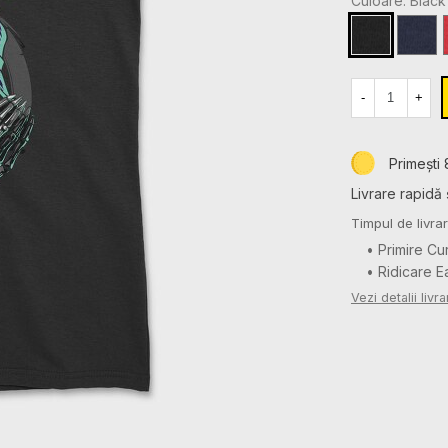
Culoare: Black
Black
Navy
-
+
Primești 
Livrare rapidă 
Timpul de livrar
• Primire Cu
• Ridicare 
Vezi detalii livra