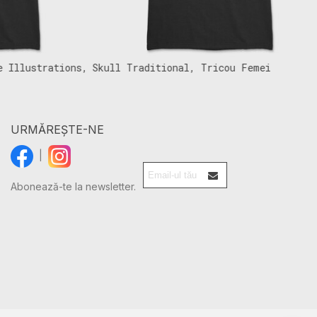
llustrations,
Skull Traditional, Tricou Femei
S
URMĂREȘTE-NE
|
Abonează-te la newsletter.