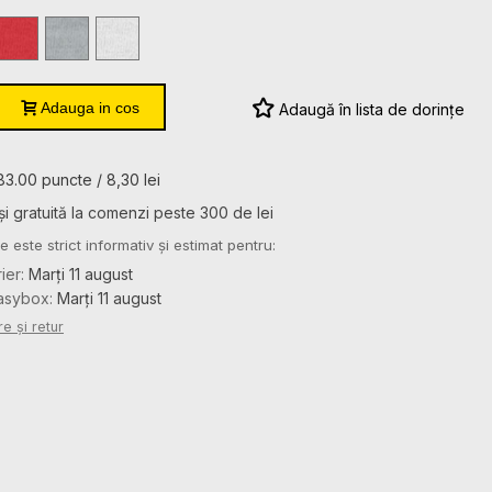
Red
Sport
White
Grey
Heather
Adauga in cos
Adaugă în lista de dorințe
83.00 puncte / 8,30 lei
și gratuită la comenzi peste 300 de lei
e este strict informativ și estimat pentru:
rier:
Marți 11 august
Easybox:
Marți 11 august
re și retur