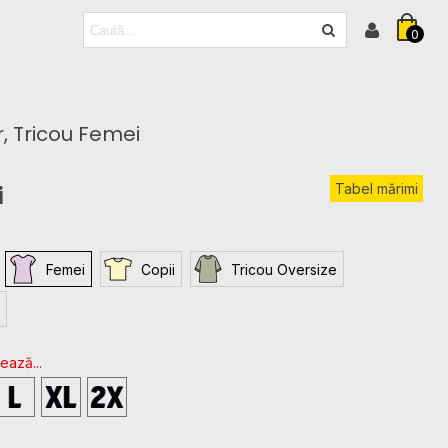
0
r, Tricou Femei
Tabel mărimi
i
Femei
Copii
Tricou Oversize
ează...
L
XL
2XL