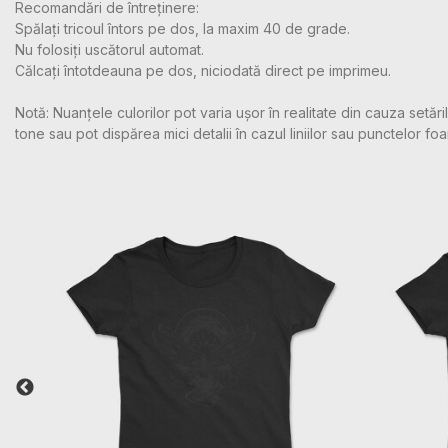
Recomandări de întreținere:
Spălați tricoul întors pe dos, la maxim 40 de grade.
Nu folosiți uscătorul automat.
Călcați întotdeauna pe dos, niciodată direct pe imprimeu.
Notă: Nuanțele culorilor pot varia ușor în realitate din cauza setă
tone sau pot dispărea mici detalii în cazul liniilor sau punctelor foa