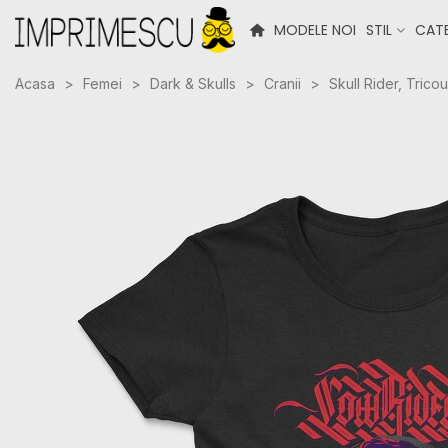
MODELE NOI
STIL
CATE
Acasa
>
Femei
>
Dark & Skulls
>
Cranii
>
Skull Rider, Trico