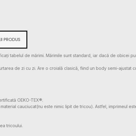
II PRODUS
icați tabelul de mărimi. Mărimile sunt standard, iar dacă de obicei pu
ea de zi cu zi. Are o croială clasică, fiind un body semi-ajustat cu cu
ertificată OEKO-TEX®.
aterial cauciucat(nu este nimic lipit de tricou). Astfel, imprimeul este
a tricoului.