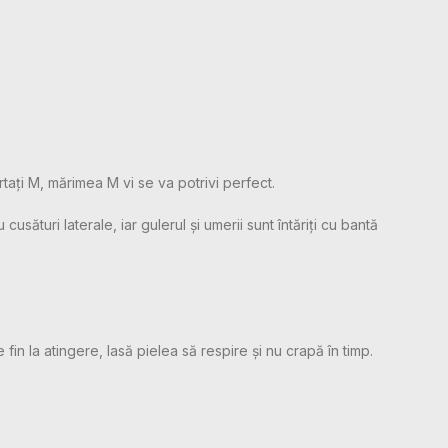
rtați M, mărimea M vi se va potrivi perfect.
sături laterale, iar gulerul și umerii sunt întăriți cu bantă
 fin la atingere, lasă pielea să respire și nu crapă în timp.