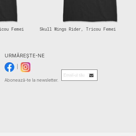
u Femei
Skull Wings Rider, Tricou Femei
A
URMĂREȘTE-NE
|
Abonează-te la newsletter.