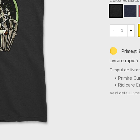
Culoare: Black
Black
Navy
-
+
Primești 
Livrare rapidă 
Timpul de livrar
• Primire Cu
• Ridicare 
Vezi detalii livra