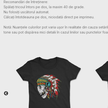
Recomandări de întreținere:
Spălați tricoul întors pe dos, la maxim 40 de grade.
Nu folosiți uscătorul automat.
Călcați întotdeauna pe dos, niciodată direct pe imprimeu.
Notă: Nuanțele culorilor pot varia ușor în realitate din cauza setă
tone sau pot dispărea mici detalii în cazul liniilor sau punctelor foa