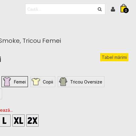
0
 Smoke, Tricou Femei
Tabel mărimi
i
Femei
Copii
Tricou Oversize
ează...
L
XL
2XL