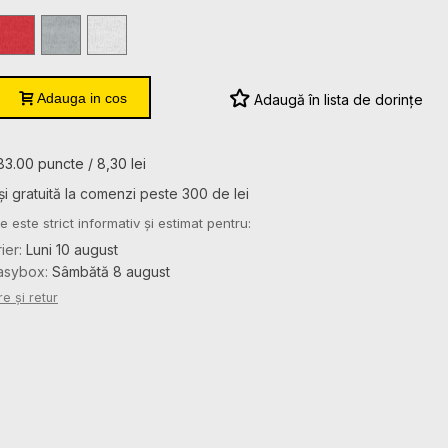
Red
Sport
White
Grey
Heather
Adauga in cos
Adaugă în lista de dorințe
83.00 puncte / 8,30 lei
și gratuită la comenzi peste 300 de lei
e este strict informativ și estimat pentru:
rier:
Luni 10 august
Easybox:
Sâmbătă 8 august
re și retur