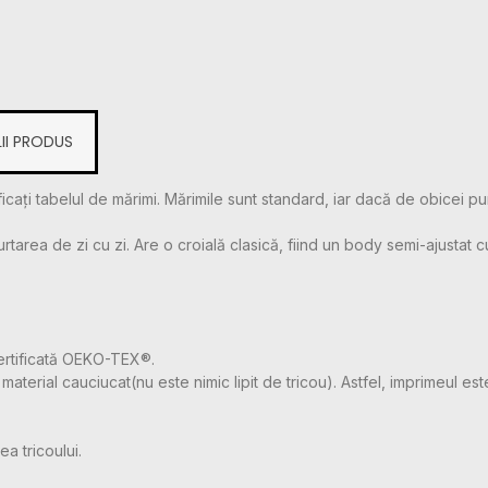
II PRODUS
icați tabelul de mărimi. Mărimile sunt standard, iar dacă de obicei pu
ea de zi cu zi. Are o croială clasică, fiind un body semi-ajustat cu cu
ertificată OEKO-TEX®.
aterial cauciucat(nu este nimic lipit de tricou). Astfel, imprimeul este
a tricoului.