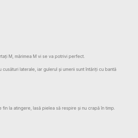
rtați M, mărimea M vi se va potrivi perfect.
sături laterale, iar gulerul și umerii sunt întăriți cu bantă
 fin la atingere, lasă pielea să respire și nu crapă în timp.