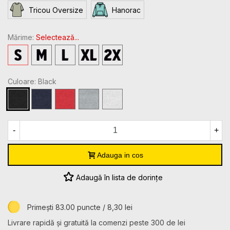
Tricou Oversize
Hanorac
Mărime:
Selectează...
S
M
L
XL
2XL
Culoare: Black
Black
Navy
Red
Sport
White
Grey
Heather
-
+
Adauga in cos
Adaugă în lista de dorințe
Primești 83.00 puncte / 8,30 lei
Livrare rapidă și gratuită la comenzi peste 300 de lei