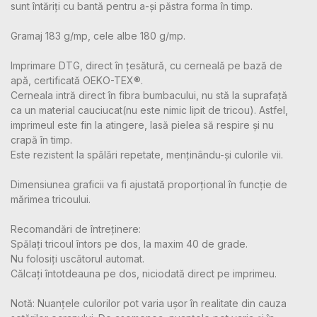
sunt întăriți cu bantă pentru a-și păstra forma în timp.
Gramaj 183 g/mp, cele albe 180 g/mp.
Imprimare DTG, direct în țesătură, cu cerneală pe bază de
apă, certificată OEKO-TEX®.
Cerneala intră direct în fibra bumbacului, nu stă la suprafață
ca un material cauciucat(nu este nimic lipit de tricou). Astfel,
imprimeul este fin la atingere, lasă pielea să respire și nu
crapă în timp.
Este rezistent la spălări repetate, menținându-și culorile vii.
Dimensiunea graficii va fi ajustată proporțional în funcție de
mărimea tricoului.
Recomandări de întreținere:
Spălați tricoul întors pe dos, la maxim 40 de grade.
Nu folosiți uscătorul automat.
Călcați întotdeauna pe dos, niciodată direct pe imprimeu.
Notă: Nuanțele culorilor pot varia ușor în realitate din cauza