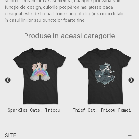
setărilor ecranului. De asemenea, nuanțele pot varia și în
funcție de design; culorile pot părea mai șterse dacă
designul este de tip half-tone sau pot dispărea mici detalii
în cazul liniilor sau punctelor foarte fine.
Produse in aceasi categorie
Sparkles Cats, Tricou
Thief Cat, Tricou Femei
C
Femei
F
SITE