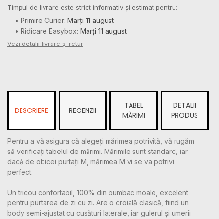
Timpul de livrare este strict informativ și estimat pentru:
• Primire Curier:
Marți 11 august
• Ridicare Easybox:
Marți 11 august
Vezi detalii livrare și retur
TABEL
DETALII
DESCRIERE
RECENZII
MĂRIMI
PRODUS
Pentru a vă asigura că alegeți mărimea potrivită, vă rugăm
să verificați tabelul de mărimi. Mărimile sunt standard, iar
dacă de obicei purtați M, mărimea M vi se va potrivi
perfect.
Un tricou confortabil, 100% din bumbac moale, excelent
pentru purtarea de zi cu zi. Are o croială clasică, fiind un
body semi-ajustat cu cusături laterale, iar gulerul și umerii