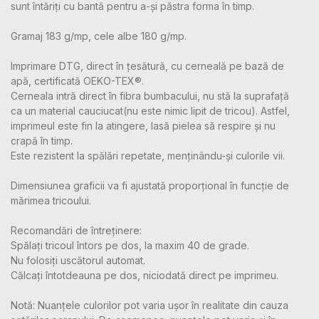
sunt întăriți cu bantă pentru a-și păstra forma în timp.
Gramaj 183 g/mp, cele albe 180 g/mp.
Imprimare DTG, direct în țesătură, cu cerneală pe bază de
apă, certificată OEKO-TEX®.
Cerneala intră direct în fibra bumbacului, nu stă la suprafață
ca un material cauciucat(nu este nimic lipit de tricou). Astfel,
imprimeul este fin la atingere, lasă pielea să respire și nu
crapă în timp.
Este rezistent la spălări repetate, menținându-și culorile vii.
Dimensiunea graficii va fi ajustată proporțional în funcție de
mărimea tricoului.
Recomandări de întreținere:
Spălați tricoul întors pe dos, la maxim 40 de grade.
Nu folosiți uscătorul automat.
Călcați întotdeauna pe dos, niciodată direct pe imprimeu.
Notă: Nuanțele culorilor pot varia ușor în realitate din cauza