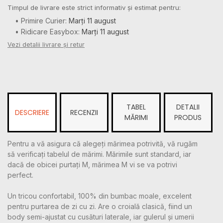
Timpul de livrare este strict informativ și estimat pentru:
• Primire Curier:
Marți 11 august
• Ridicare Easybox:
Marți 11 august
Vezi detalii livrare și retur
TABEL
DETALII
DESCRIERE
RECENZII
MĂRIMI
PRODUS
Pentru a vă asigura că alegeți mărimea potrivită, vă rugăm
să verificați tabelul de mărimi. Mărimile sunt standard, iar
dacă de obicei purtați M, mărimea M vi se va potrivi
perfect.
Un tricou confortabil, 100% din bumbac moale, excelent
pentru purtarea de zi cu zi. Are o croială clasică, fiind un
body semi-ajustat cu cusături laterale, iar gulerul și umerii