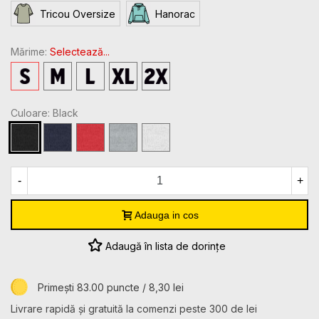
Tricou Oversize
Hanorac
Mărime:
Selectează...
S
M
L
XL
2XL
Culoare: Black
Black
Navy
Red
Sport
White
Grey
Heather
-
+
Adauga in cos
Adaugă în lista de dorințe
Primești 83.00 puncte / 8,30 lei
Livrare rapidă și gratuită la comenzi peste 300 de lei