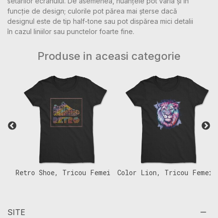
setărilor ecranului. De asemenea, nuanțele pot varia și în
funcție de design; culorile pot părea mai șterse dacă
designul este de tip half-tone sau pot dispărea mici detalii
în cazul liniilor sau punctelor foarte fine.
Produse in aceasi categorie
Retro Shoe, Tricou Femei
Color Lion, Tricou Femei
F
SITE