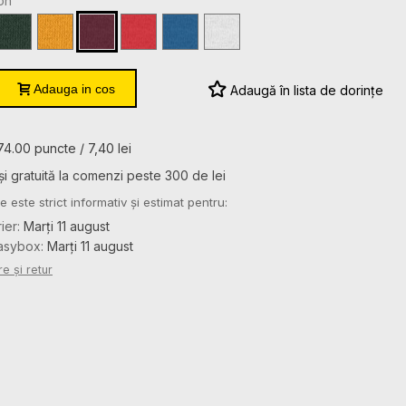
on
ANI
ANI
ANI
6
8
10
12
14
ANI
ANI
ANI
ANI
ANI
l
Forest
Gold
Maroon
Red
Royal
White
Green
Adauga in cos
Adaugă în lista de dorințe
74.00 puncte / 7,40 lei
și gratuită la comenzi peste 300 de lei
e este strict informativ și estimat pentru:
rier:
Marți 11 august
Easybox:
Marți 11 august
re și retur