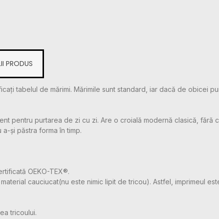
II PRODUS
icați tabelul de mărimi. Mărimile sunt standard, iar dacă de obicei pu
t pentru purtarea de zi cu zi. Are o croială modernă clasică, fără cu
u a-și păstra forma în timp.
ertificată OEKO-TEX®.
aterial cauciucat(nu este nimic lipit de tricou). Astfel, imprimeul este
a tricoului.