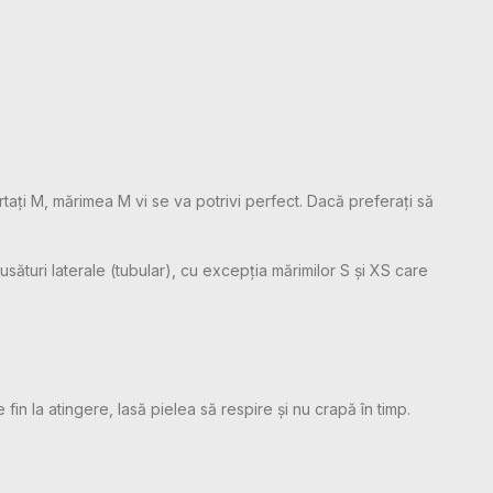
rtați M, mărimea M vi se va potrivi perfect. Dacă preferați să
sături laterale (tubular), cu excepția mărimilor S și XS care
 fin la atingere, lasă pielea să respire și nu crapă în timp.