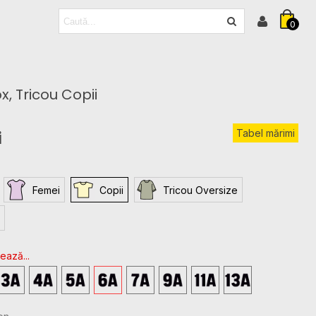
0
x, Tricou Copii
Tabel mărimi
i
Femei
Copii
Tricou Oversize
ează...
4T
5T
6T
XS
S
M
L
XL
-
-
-
-
-
-
-
-
3
4
5
5-
7-
9-
11-
13-