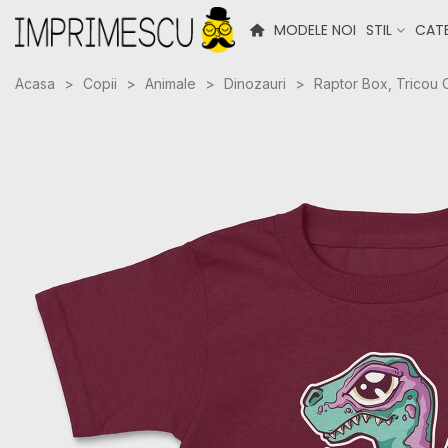
MODELE NOI
STIL
CATE
Acasa
>
Copii
>
Animale
>
Dinozauri
>
Raptor Box, Tricou 