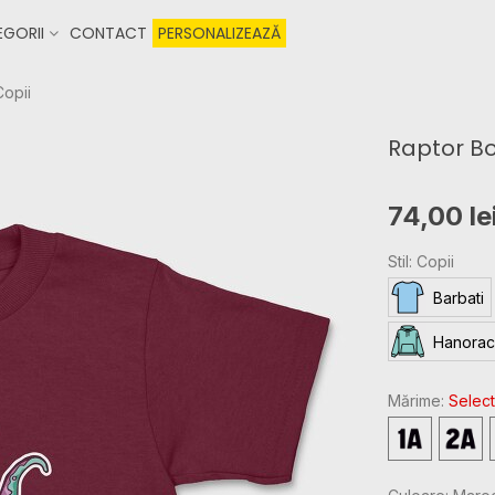
GORII
CONTACT
PERSONALIZEAZĂ
Copii
Raptor Bo
74,00 le
Stil: Copii
Barbati
Hanorac
Mărime:
Select
2T
3T
-
-
1
2