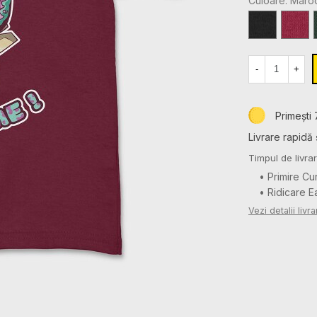
Culoare: Maro
AN
ANI
Black
Cardina
Red
-
+
Primești 
Livrare rapidă 
Timpul de livrar
• Primire Cu
• Ridicare 
Vezi detalii livra