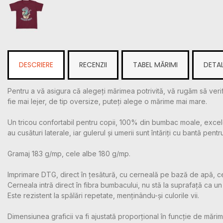
DESCRIERE
RECENZII
TABEL MĂRIMI
DETAL
Pentru a vă asigura că alegeți mărimea potrivită, vă rugăm să verif
fie mai lejer, de tip oversize, puteți alege o mărime mai mare.
Un tricou confortabil pentru copii, 100% din bumbac moale, excelen
au cusături laterale, iar gulerul și umerii sunt întăriți cu bantă pentr
Gramaj 183 g/mp, cele albe 180 g/mp.
Imprimare DTG, direct în țesătură, cu cerneală pe bază de apă, c
Cerneala intră direct în fibra bumbacului, nu stă la suprafață ca un m
Este rezistent la spălări repetate, menținându-și culorile vii.
Dimensiunea graficii va fi ajustată proporțional în funcție de mărime