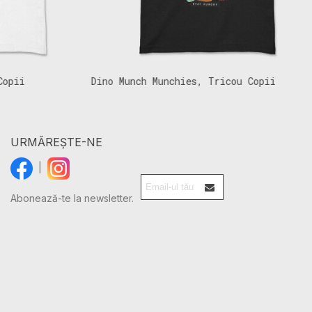
ii
Dino Munch Munchies, Tricou Copii
D
URMĂREȘTE-NE
|
Abonează-te la newsletter.