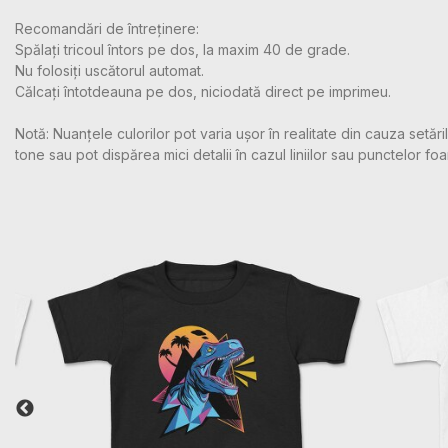
Recomandări de întreținere:
Spălați tricoul întors pe dos, la maxim 40 de grade.
Nu folosiți uscătorul automat.
Călcați întotdeauna pe dos, niciodată direct pe imprimeu.
Notă: Nuanțele culorilor pot varia ușor în realitate din cauza setă
tone sau pot dispărea mici detalii în cazul liniilor sau punctelor foa