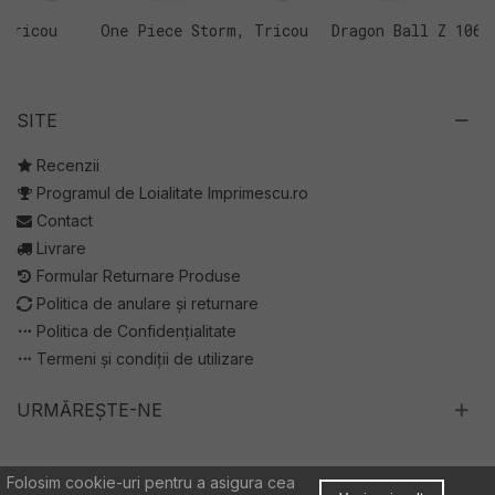
One Piece Storm, Tricou
Dragon Ball Z 106, Tricou
C
Copii
Copii
T
SITE
Recenzii
Programul de Loialitate Imprimescu.ro
Contact
Livrare
Formular Returnare Produse
Politica de anulare și returnare
Politica de Confidențialitate
Termeni și condiții de utilizare
URMĂREȘTE-NE
Folosim cookie-uri pentru a asigura cea