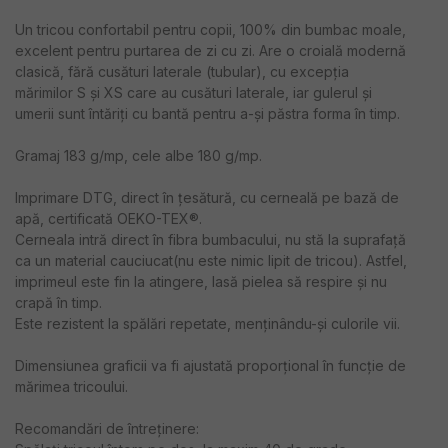
Un tricou confortabil pentru copii, 100% din bumbac moale,
excelent pentru purtarea de zi cu zi. Are o croială modernă
clasică, fără cusături laterale (tubular), cu excepția
mărimilor S și XS care au cusături laterale, iar gulerul și
umerii sunt întăriți cu bantă pentru a-și păstra forma în timp.
Gramaj 183 g/mp, cele albe 180 g/mp.
Imprimare DTG, direct în țesătură, cu cerneală pe bază de
apă, certificată OEKO-TEX®.
Cerneala intră direct în fibra bumbacului, nu stă la suprafață
ca un material cauciucat(nu este nimic lipit de tricou). Astfel,
imprimeul este fin la atingere, lasă pielea să respire și nu
crapă în timp.
Este rezistent la spălări repetate, menținându-și culorile vii.
Dimensiunea graficii va fi ajustată proporțional în funcție de
mărimea tricoului.
Recomandări de întreținere: