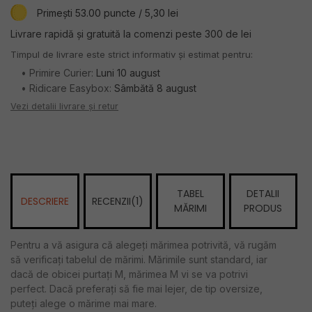
Primești 53.00 puncte / 5,30 lei
Livrare rapidă și gratuită la comenzi peste 300 de lei
Timpul de livrare este strict informativ și estimat pentru:
• Primire Curier:
Luni 10 august
• Ridicare Easybox:
Sâmbătă 8 august
Vezi detalii livrare și retur
TABEL
DETALII
DESCRIERE
RECENZII(1)
MĂRIMI
PRODUS
Pentru a vă asigura că alegeți mărimea potrivită, vă rugăm
să verificați tabelul de mărimi. Mărimile sunt standard, iar
dacă de obicei purtați M, mărimea M vi se va potrivi
perfect. Dacă preferați să fie mai lejer, de tip oversize,
puteți alege o mărime mai mare.