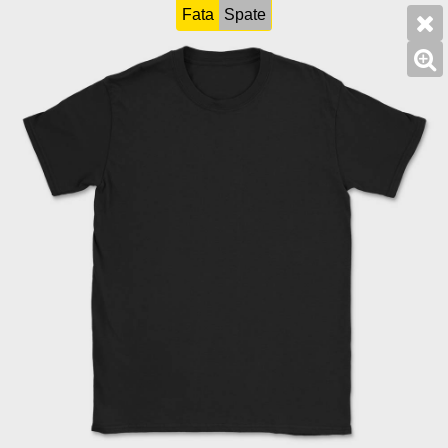
Fata
Spate
0
Acasa
>
Copii
>
Personalizat, Tricou Copii