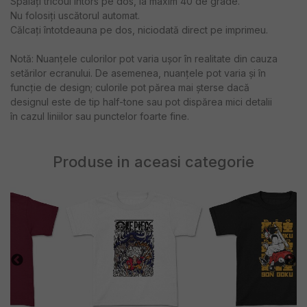
Spălați tricoul întors pe dos, la maxim 40 de grade.
Nu folosiți uscătorul automat.
Călcați întotdeauna pe dos, niciodată direct pe imprimeu.
Notă: Nuanțele culorilor pot varia ușor în realitate din cauza
setărilor ecranului. De asemenea, nuanțele pot varia și în
funcție de design; culorile pot părea mai șterse dacă
designul este de tip half-tone sau pot dispărea mici detalii
în cazul liniilor sau punctelor foarte fine.
Produse in aceasi categorie