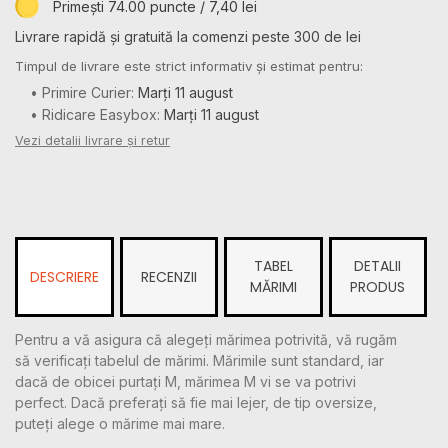
Primești 74.00 puncte / 7,40 lei
Livrare rapidă și gratuită la comenzi peste 300 de lei
Timpul de livrare este strict informativ și estimat pentru:
• Primire Curier:
Marți 11 august
• Ridicare Easybox:
Marți 11 august
Vezi detalii livrare și retur
TABEL
DETALII
DESCRIERE
RECENZII
MĂRIMI
PRODUS
Pentru a vă asigura că alegeți mărimea potrivită, vă rugăm
să verificați tabelul de mărimi. Mărimile sunt standard, iar
dacă de obicei purtați M, mărimea M vi se va potrivi
perfect. Dacă preferați să fie mai lejer, de tip oversize,
puteți alege o mărime mai mare.