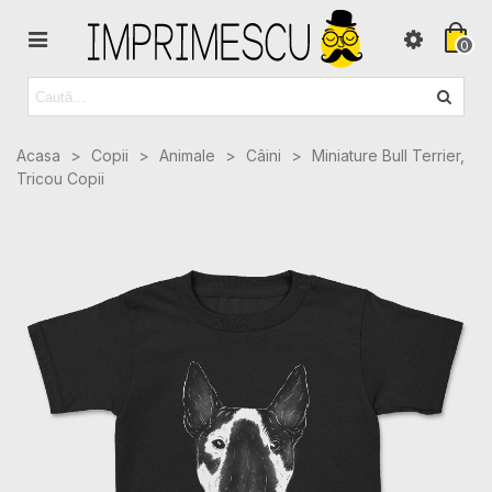
0
Acasa
>
Copii
>
Animale
>
Câini
>
Miniature Bull Terrier,
Tricou Copii