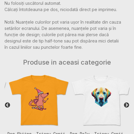
Nu folosiți uscătorul automat.
Călcați întotdeauna pe dos, niciodată direct pe imprimeu.
Notă: Nuanțele culorilor pot varia ușor în realitate din cauza
setărilor ecranului. De asemenea, nuanțele pot varia și în
funcție de design; culorile pot părea mai șterse dacă
designul este de tip half-tone sau pot dispărea mici detalii
în cazul liniilor sau punctelor foarte fine.
Produse in aceasi categorie
Dog Skiing, Tricou Copii
Dog Poly, Tricou Copii
C