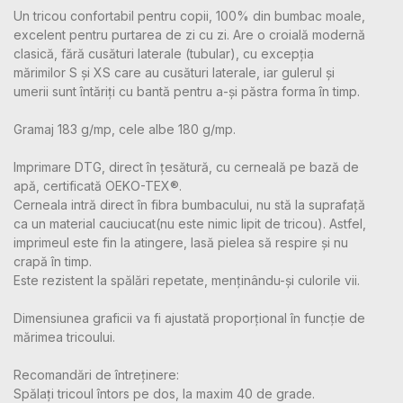
Un tricou confortabil pentru copii, 100% din bumbac moale,
excelent pentru purtarea de zi cu zi. Are o croială modernă
clasică, fără cusături laterale (tubular), cu excepția
mărimilor S și XS care au cusături laterale, iar gulerul și
umerii sunt întăriți cu bantă pentru a-și păstra forma în timp.
Gramaj 183 g/mp, cele albe 180 g/mp.
Imprimare DTG, direct în țesătură, cu cerneală pe bază de
apă, certificată OEKO-TEX®.
Cerneala intră direct în fibra bumbacului, nu stă la suprafață
ca un material cauciucat(nu este nimic lipit de tricou). Astfel,
imprimeul este fin la atingere, lasă pielea să respire și nu
crapă în timp.
Este rezistent la spălări repetate, menținându-și culorile vii.
Dimensiunea graficii va fi ajustată proporțional în funcție de
mărimea tricoului.
Recomandări de întreținere:
Spălați tricoul întors pe dos, la maxim 40 de grade.