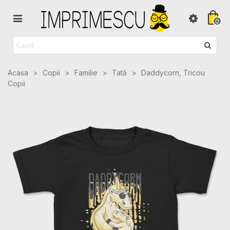
0
Acasa
>
Copii
>
Familie
>
Tată
>
Daddycorn, Tricou
Copii