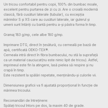
Un tricou confortabil pentru copii, 100% din bumbac moale,
excelent pentru purtarea de zi cu zi. Are o croială modernă
clasică, fără cusături laterale (tubular), cu excepția
mărimilor S și XS care au cusături laterale, iar gulerul și
umerii sunt întăriți cu bantă pentru a-și păstra forma în timp.
Gramaj 183 g/mp, cele albe 180 g/mp.
Imprimare DTG, direct în țesătură, cu cerneală pe bază de
apă, certificată OEKO-TEX®.
Cerneala intră direct în fibra bumbacului, nu stă la suprafață
ca un material cauciucat(nu este nimic lipit de tricou). Astfel,
imprimeul este fin la atingere, lasă pielea să respire și nu
crapă în timp.
Este rezistent la spălări repetate, menținându-și culorile vii.
Dimensiunea graficii va fi ajustată proporțional în funcție de
mărimea tricoului.
Recomandări de întreținere:
Spălați tricoul întors pe dos, la maxim 40 de grade.