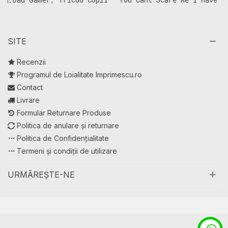
Two Daughters Silhouette,
P
Tricou Copii
C
SITE
Recenzii
Programul de Loialitate Imprimescu.ro
Contact
Livrare
Formular Returnare Produse
Politica de anulare și returnare
Politica de Confidențialitate
Termeni și condiții de utilizare
URMĂREȘTE-NE