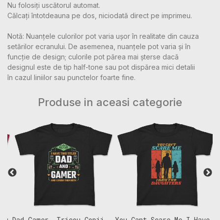
Nu folosiți uscătorul automat.
Călcați întotdeauna pe dos, niciodată direct pe imprimeu.
Notă: Nuanțele culorilor pot varia ușor în realitate din cauza
setărilor ecranului. De asemenea, nuanțele pot varia și în
funcție de design; culorile pot părea mai șterse dacă
designul este de tip half-tone sau pot dispărea mici detalii
în cazul liniilor sau punctelor foarte fine.
Produse in aceasi categorie
g,
Dad Gamer, Tricou Copii
You Cant Scare Me I Have
I