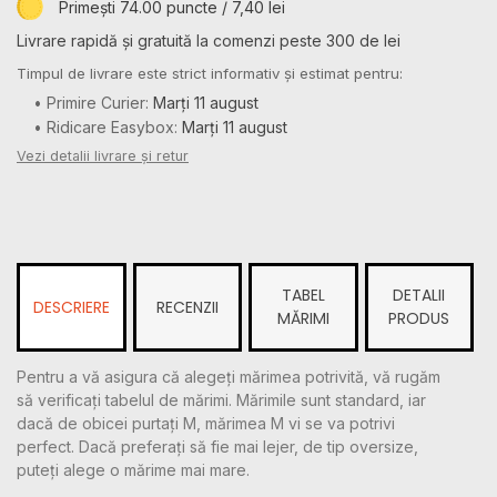
Primești 74.00 puncte / 7,40 lei
Livrare rapidă și gratuită la comenzi peste 300 de lei
Timpul de livrare este strict informativ și estimat pentru:
• Primire Curier:
Marți 11 august
• Ridicare Easybox:
Marți 11 august
Vezi detalii livrare și retur
TABEL
DETALII
DESCRIERE
RECENZII
MĂRIMI
PRODUS
Pentru a vă asigura că alegeți mărimea potrivită, vă rugăm
să verificați tabelul de mărimi. Mărimile sunt standard, iar
dacă de obicei purtați M, mărimea M vi se va potrivi
perfect. Dacă preferați să fie mai lejer, de tip oversize,
puteți alege o mărime mai mare.