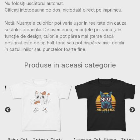
Nu folosiți uscătorul automat.
Călcați întotdeauna pe dos, niciodată direct pe imprimeu.
Notă: Nuanțele culorilor pot varia ușor în realitate din cauza
setărilor ecranului. De asemenea, nuanțele pot varia și în
funcție de design; culorile pot părea mai șterse dacă
designul este de tip half-tone sau pot dispărea mici detalii
în cazul liniilor sau punctelor foarte fine.
Produse in aceasi categorie
Baby Cat, Tricou Copii
Awesome Cat Since, Tricou
F