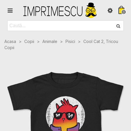
0
Acasa
>
Copii
>
Animale
>
Pisici
>
Cool Cat 2, Tricou
Copii