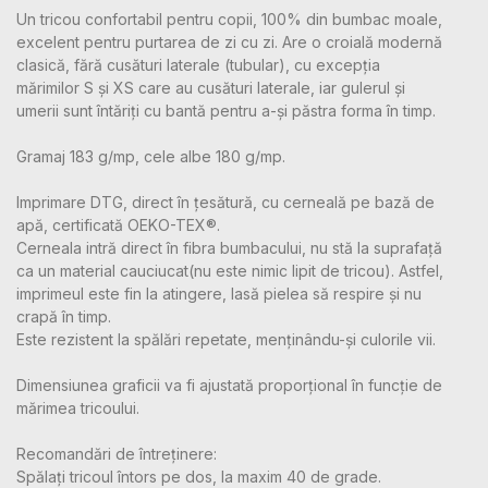
Un tricou confortabil pentru copii, 100% din bumbac moale,
excelent pentru purtarea de zi cu zi. Are o croială modernă
clasică, fără cusături laterale (tubular), cu excepția
mărimilor S și XS care au cusături laterale, iar gulerul și
umerii sunt întăriți cu bantă pentru a-și păstra forma în timp.
Gramaj 183 g/mp, cele albe 180 g/mp.
Imprimare DTG, direct în țesătură, cu cerneală pe bază de
apă, certificată OEKO-TEX®.
Cerneala intră direct în fibra bumbacului, nu stă la suprafață
ca un material cauciucat(nu este nimic lipit de tricou). Astfel,
imprimeul este fin la atingere, lasă pielea să respire și nu
crapă în timp.
Este rezistent la spălări repetate, menținându-și culorile vii.
Dimensiunea graficii va fi ajustată proporțional în funcție de
mărimea tricoului.
Recomandări de întreținere:
Spălați tricoul întors pe dos, la maxim 40 de grade.