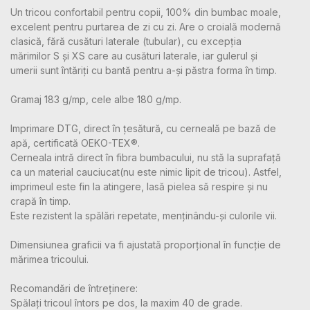
Un tricou confortabil pentru copii, 100% din bumbac moale,
excelent pentru purtarea de zi cu zi. Are o croială modernă
clasică, fără cusături laterale (tubular), cu excepția
mărimilor S și XS care au cusături laterale, iar gulerul și
umerii sunt întăriți cu bantă pentru a-și păstra forma în timp.
Gramaj 183 g/mp, cele albe 180 g/mp.
Imprimare DTG, direct în țesătură, cu cerneală pe bază de
apă, certificată OEKO-TEX®.
Cerneala intră direct în fibra bumbacului, nu stă la suprafață
ca un material cauciucat(nu este nimic lipit de tricou). Astfel,
imprimeul este fin la atingere, lasă pielea să respire și nu
crapă în timp.
Este rezistent la spălări repetate, menținându-și culorile vii.
Dimensiunea graficii va fi ajustată proporțional în funcție de
mărimea tricoului.
Recomandări de întreținere:
Spălați tricoul întors pe dos, la maxim 40 de grade.