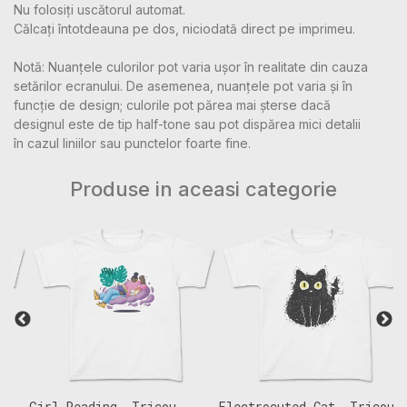
Nu folosiți uscătorul automat.
Călcați întotdeauna pe dos, niciodată direct pe imprimeu.
Notă: Nuanțele culorilor pot varia ușor în realitate din cauza
setărilor ecranului. De asemenea, nuanțele pot varia și în
funcție de design; culorile pot părea mai șterse dacă
designul este de tip half-tone sau pot dispărea mici detalii
în cazul liniilor sau punctelor foarte fine.
Produse in aceasi categorie
Girl Reading, Tricou
Electrocuted Cat, Tricou
L