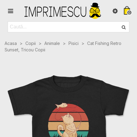
0
Acasa
>
Copii
>
Animale
>
Pisici
>
Cat Fishing Retro
Sunset, Tricou Copii