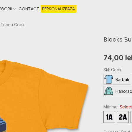
GORII
CONTACT
PERSONALIZEAZĂ
 Tricou Copii
Blocks Bu
74,00 le
Stil: Copii
Barbati
Hanorac
Mărime:
Select
2T
3T
-
-
1
2