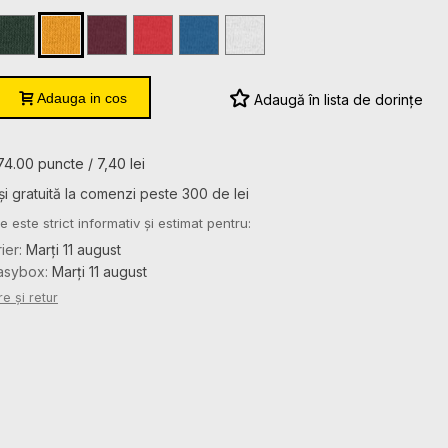
ANI
ANI
ANI
6
8
10
12
14
ANI
ANI
ANI
ANI
ANI
l
Forest
Gold
Maroon
Red
Royal
White
Green
Adauga in cos
Adaugă în lista de dorințe
74.00 puncte / 7,40 lei
și gratuită la comenzi peste 300 de lei
e este strict informativ și estimat pentru:
rier:
Marți 11 august
Easybox:
Marți 11 august
re și retur