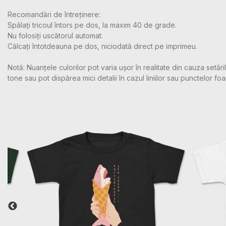
Recomandări de întreținere:
Spălați tricoul întors pe dos, la maxim 40 de grade.
Nu folosiți uscătorul automat.
Călcați întotdeauna pe dos, niciodată direct pe imprimeu.
Notă: Nuanțele culorilor pot varia ușor în realitate din cauza setă
tone sau pot dispărea mici detalii în cazul liniilor sau punctelor foa