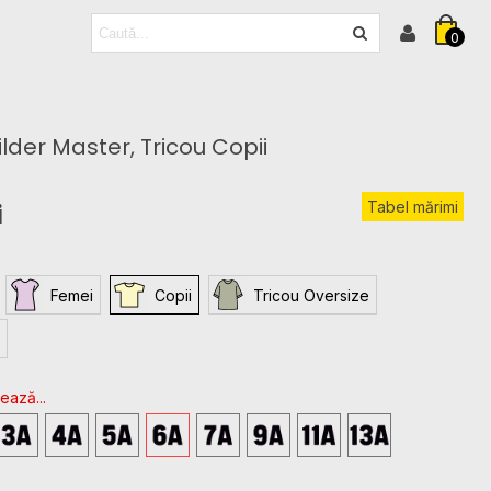
0
ilder Master, Tricou Copii
Tabel mărimi
i
Femei
Copii
Tricou Oversize
ează...
4T
5T
6T
XS
S
M
L
XL
-
-
-
-
-
-
-
-
3
4
5
5-
7-
9-
11-
13-