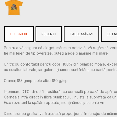
DESCRIERE
RECENZII
TABEL MĂRIMI
DETAL
Pentru a vă asigura că alegeți mărimea potrivită, vă rugăm să verif
fie mai lejer, de tip oversize, puteți alege o mărime mai mare.
Un tricou confortabil pentru copii, 100% din bumbac moale, excelen
au cusături laterale, iar gulerul și umerii sunt întăriți cu bantă pentr
Gramaj 183 g/mp, cele albe 180 g/mp.
Imprimare DTG, direct în țesătură, cu cerneală pe bază de apă, c
Cerneala intră direct în fibra bumbacului, nu stă la suprafață ca un m
Este rezistent la spălări repetate, menținându-și culorile vii.
Dimensiunea graficii va fi ajustată proporțional în funcție de mărime