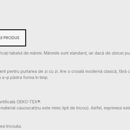
II PRODUS
icați tabelul de mărimi. Mărimile sunt standard, iar dacă de obicei pu
t pentru purtarea de zi cu zi. Are o croială modernă clasică, fără cu
u a-și păstra forma în timp.
ertificată OEKO-TEX®.
aterial cauciucat(nu este nimic lipit de tricou). Astfel, imprimeul este
a tricoului.