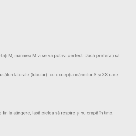
rtați M, mărimea M vi se va potrivi perfect. Dacă preferați să
sături laterale (tubular), cu excepția mărimilor S și XS care
 fin la atingere, lasă pielea să respire și nu crapă în timp.