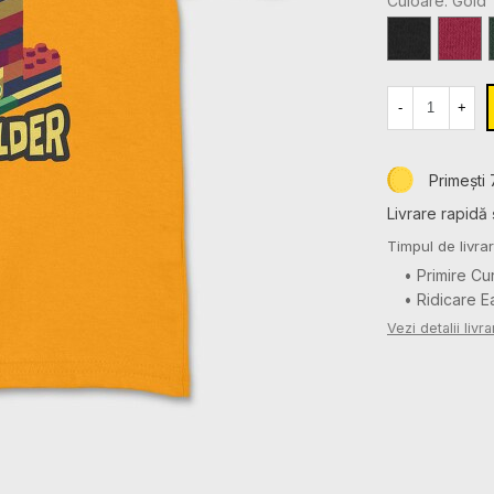
Culoare: Gold
AN
ANI
Black
Cardina
Red
-
+
Primești 
Livrare rapidă 
Timpul de livrar
• Primire Cu
• Ridicare 
Vezi detalii livra