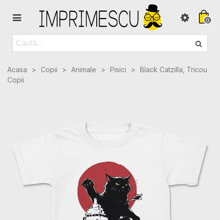
0
Acasa
>
Copii
>
Animale
>
Pisici
>
Black Catzilla, Tricou
Copii