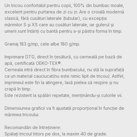
Un tricou confortabil pentru copii, 100% din bumbac moale,
excelent pentru purtarea de zi cu zi. Are o croială modernă
clasică, fără cusături laterale (tubular), cu excepția
mărimilor S și XS care au cusături laterale, iar gulerul și
umerii sunt întăriți cu bantă pentru a-și păstra forma în timp.
Gramaj 183 g/mp, cele albe 180 g/mp.
Imprimare DTG, direct în țesătură, cu cerneală pe bază de
apă, certificată OEKO-TEX®.
Cerneala intră direct în fibra bumbacului, nu stă la suprafață
ca un material cauciucat(nu este nimic lipit de tricou). Astfel,
imprimeul este fin la atingere, lasă pielea să respire și nu
crapă în timp.
Este rezistent la spălări repetate, menținându-și culorile vii.
Dimensiunea graficii va fi ajustată proporțional în funcție de
mărimea tricoului.
Recomandări de întreținere:
Spălați tricoul întors pe dos, la maxim 40 de grade.