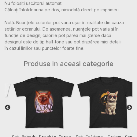
Nu folosiți uscătorul automat.
Călcați întotdeauna pe dos, niciodată direct pe imprimeu.
Notă: Nuanțele culorilor pot varia ușor în realitate din cauza
setărilor ecranului. De asemenea, nuanțele pot varia și în
funcție de design; culorile pot părea mai șterse dacă
designul este de tip half-tone sau pot dispărea mici detalii
în cazul liniilor sau punctelor foarte fine.
Produse in aceasi categorie
Cat Nobody Freakin Cares,
Cat Eclipse, Tricou Copii
C