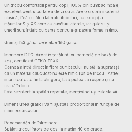
Un tricou confortabil pentru copii, 100% din bumbac moale,
excelent pentru purtarea de zi cu zi. Are o croială modernă
clasică, fără cusături laterale (tubular), cu excepția
mărimilor S și XS care au cusături laterale, iar gulerul și
umerii sunt întăriți cu bantă pentru a-și păstra forma în timp.
Gramaj 183 g/mp, cele albe 180 g/mp.
Imprimare DTG, direct în țesătură, cu cerneală pe bază de
apă, certificată OEKO-TEX®.
Cerneala intră direct în fibra bumbacului, nu stă la suprafață
ca un material cauciucat(nu este nimic lipit de tricou). Astfel,
imprimeul este fin la atingere, lasă pielea să respire și nu
crapă în timp.
Este rezistent la spălări repetate, menținându-și culorile vii.
Dimensiunea graficii va fi ajustată proporțional în funcție de
mărimea tricoului.
Recomandări de întreținere:
Spălați tricoul întors pe dos, la maxim 40 de grade.