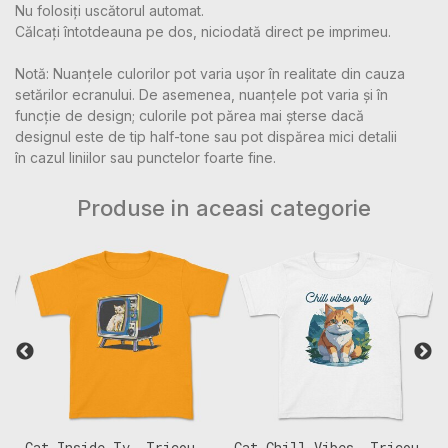
Nu folosiți uscătorul automat.
Călcați întotdeauna pe dos, niciodată direct pe imprimeu.
Notă: Nuanțele culorilor pot varia ușor în realitate din cauza
setărilor ecranului. De asemenea, nuanțele pot varia și în
funcție de design; culorile pot părea mai șterse dacă
designul este de tip half-tone sau pot dispărea mici detalii
în cazul liniilor sau punctelor foarte fine.
Produse in aceasi categorie
,
Cat Inside Tv, Tricou
Cat Chill Vibes, Tricou
D