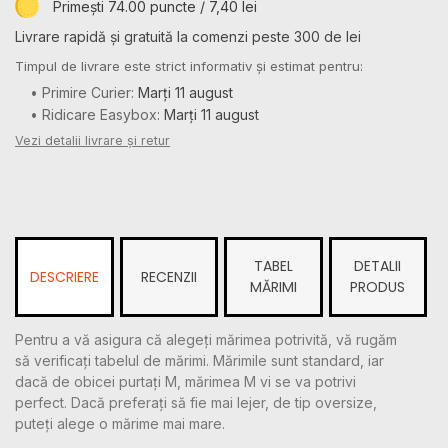
Primești 74.00 puncte / 7,40 lei
Livrare rapidă și gratuită la comenzi peste 300 de lei
Timpul de livrare este strict informativ și estimat pentru:
• Primire Curier:
Marți 11 august
• Ridicare Easybox:
Marți 11 august
Vezi detalii livrare și retur
TABEL
DETALII
DESCRIERE
RECENZII
MĂRIMI
PRODUS
Pentru a vă asigura că alegeți mărimea potrivită, vă rugăm
să verificați tabelul de mărimi. Mărimile sunt standard, iar
dacă de obicei purtați M, mărimea M vi se va potrivi
perfect. Dacă preferați să fie mai lejer, de tip oversize,
puteți alege o mărime mai mare.