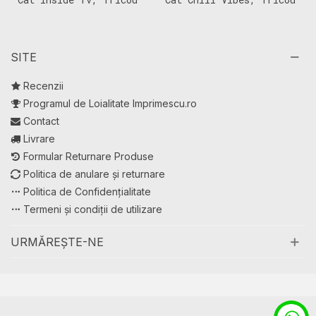
Copii
Copii
A
C
SITE
Recenzii
Programul de Loialitate Imprimescu.ro
Contact
Livrare
Formular Returnare Produse
Politica de anulare și returnare
Politica de Confidențialitate
Termeni și condiții de utilizare
URMĂREȘTE-NE