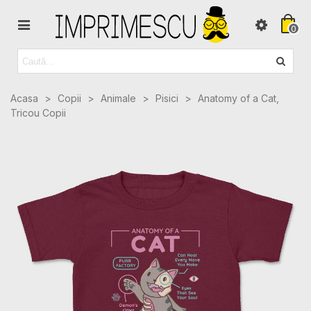
0
Acasa
>
Copii
>
Animale
>
Pisici
>
Anatomy of a Cat,
Tricou Copii