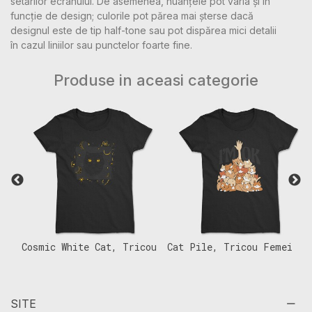
setărilor ecranului. De asemenea, nuanțele pot varia și în
funcție de design; culorile pot părea mai șterse dacă
designul este de tip half-tone sau pot dispărea mici detalii
în cazul liniilor sau punctelor foarte fine.
Produse in aceasi categorie
Cosmic White Cat, Tricou
Cat Pile, Tricou Femei
C
Femei
T
SITE