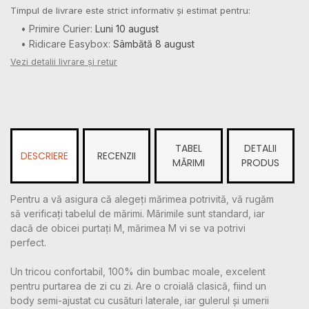
Timpul de livrare este strict informativ și estimat pentru:
• Primire Curier:
Luni 10 august
• Ridicare Easybox:
Sâmbătă 8 august
Vezi detalii livrare și retur
TABEL
DETALII
DESCRIERE
RECENZII
MĂRIMI
PRODUS
Pentru a vă asigura că alegeți mărimea potrivită, vă rugăm
să verificați tabelul de mărimi. Mărimile sunt standard, iar
dacă de obicei purtați M, mărimea M vi se va potrivi
perfect.
Un tricou confortabil, 100% din bumbac moale, excelent
pentru purtarea de zi cu zi. Are o croială clasică, fiind un
body semi-ajustat cu cusături laterale, iar gulerul și umerii