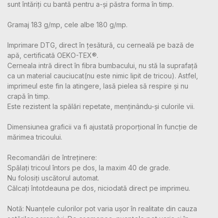
sunt întăriți cu bantă pentru a-și păstra forma în timp.
Gramaj 183 g/mp, cele albe 180 g/mp.
Imprimare DTG, direct în țesătură, cu cerneală pe bază de
apă, certificată OEKO-TEX®.
Cerneala intră direct în fibra bumbacului, nu stă la suprafață
ca un material cauciucat(nu este nimic lipit de tricou). Astfel,
imprimeul este fin la atingere, lasă pielea să respire și nu
crapă în timp.
Este rezistent la spălări repetate, menținându-și culorile vii.
Dimensiunea graficii va fi ajustată proporțional în funcție de
mărimea tricoului.
Recomandări de întreținere:
Spălați tricoul întors pe dos, la maxim 40 de grade.
Nu folosiți uscătorul automat.
Călcați întotdeauna pe dos, niciodată direct pe imprimeu.
Notă: Nuanțele culorilor pot varia ușor în realitate din cauza