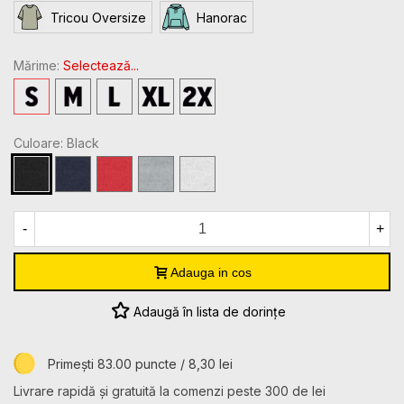
Tricou Oversize
Hanorac
Mărime:
Selectează...
S
M
L
XL
2XL
Culoare: Black
Black
Navy
Red
Sport
White
Grey
Heather
-
+
Adauga in cos
Adaugă în lista de dorințe
Primești 83.00 puncte / 8,30 lei
Livrare rapidă și gratuită la comenzi peste 300 de lei